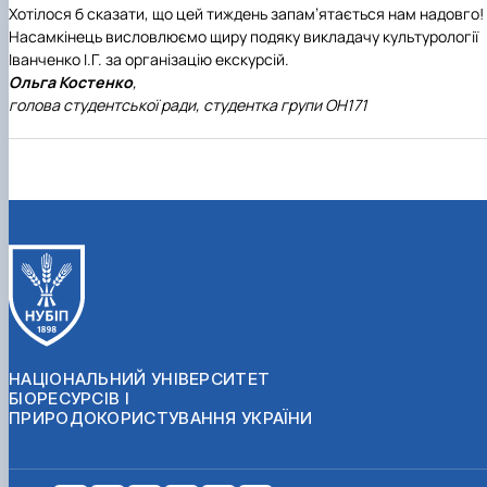
Хотілося б сказати, що цей тиждень запам’ятається нам надовго!
Насамкінець висловлюємо щиру подяку викладачу культурології
Іванченко І.Г. за організацію екскурсій.
Ольга Костенко
,
голова студентської ради, студентка групи ОН171
НАЦІОНАЛЬНИЙ УНІВЕРСИТЕТ
БІОРЕСУРСІВ І
ПРИРОДОКОРИСТУВАННЯ УКРАЇНИ