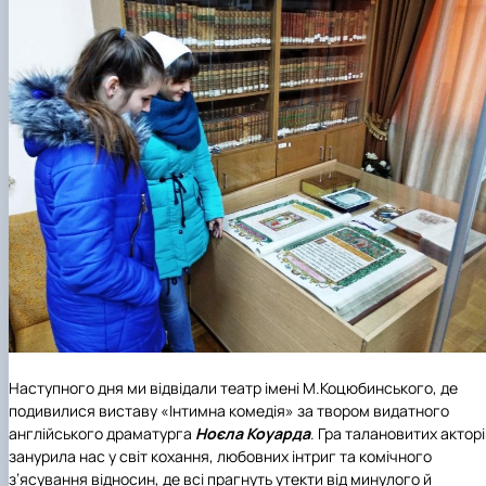
Наступного дня ми відвідали театр імені М.Коцюбинського, де
подивилися виставу «Інтимна комедія» за твором видатного
англійського драматурга
Ноєла Коуарда
. Гра талановитих актор
занурила нас у світ кохання, любовних інтриг та комічного
з’ясування відносин, де всі прагнуть утекти від минулого й