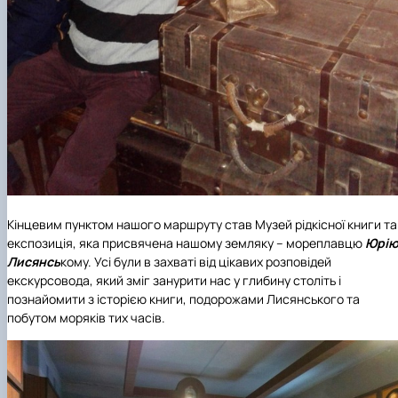
Кінцевим пунктом нашого маршруту став Музей рідкісної книги та
експозиція, яка присвячена нашому земляку – мореплавцю
Юрі
Лисянсь
кому. Усі були в захваті від цікавих розповідей
екскурсовода, який зміг занурити нас у глибину століть і
познайомити з історією книги, подорожами Лисянського та
побутом моряків тих часів.