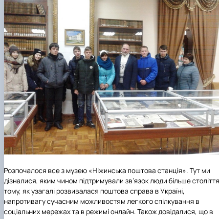
Розпочалося все з музею «Ніжинська поштова станція». Тут ми
дізналися, яким чином підтримували зв’язок люди більше столітт
тому, як узагалі розвивалася поштова справа в Україні,
напротивагу сучасним можливостям легкого спілкування в
соціальних мережах та в режимі онлайн. Також довідалися, що в