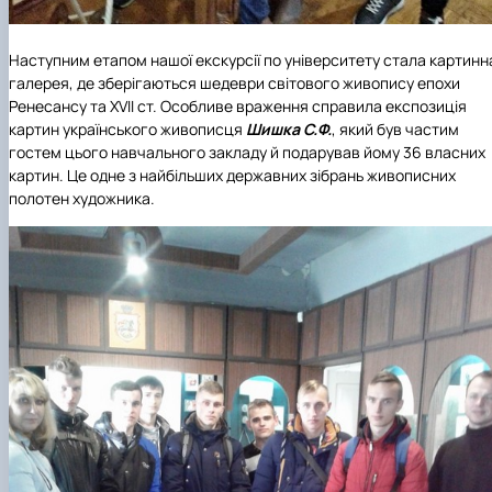
Наступним етапом нашої екскурсії по університету стала картинн
галерея, де зберігаються шедеври світового живопису епохи
Ренесансу та XVII ст. Особливе враження справила експозиція
картин українського живописця
Шишка С.Ф.
, який був частим
гостем цього навчального закладу й подарував йому 36 власних
картин. Це одне з найбільших державних зібрань живописних
полотен художника.