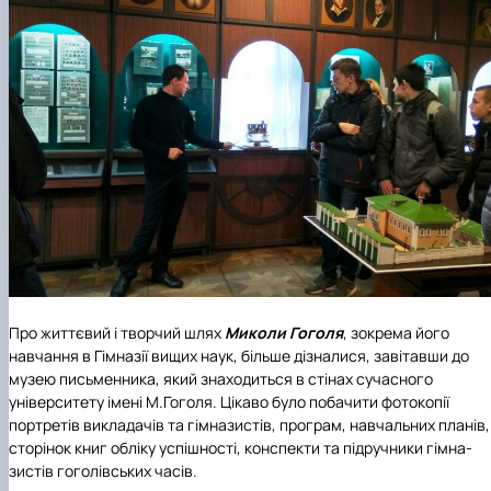
Про життєвий і творчий шлях
Миколи Гоголя
, зокрема його
навчання в Гімназії вищих наук, більше дізналися, завітавши до
музею письменника, який знаходиться в стінах сучасного
університету імені М.Гоголя. Цікаво було побачити фотокопії
портретів викладачів та гімна­зистів, програм, навчальних планів,
сторінок книг обліку успішності, конспекти та підручники гімна­
зистів гоголівських часів.