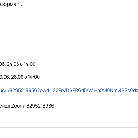
 форматі.
06, 24.06 о 14:00
9.06, 26.06 о 14:00
m.us/j/8295218936?pwd=S2FrVDRFRGdlVW1va2M0NmxIRSs0d
енції Zoom: 8295218936