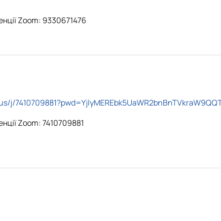
енції Zoom: 9330671476
m.us/j/7410709881?pwd=YjlyMEREbk5UaWR2bnBnTVkraW9QQ
нції Zoom: 7410709881