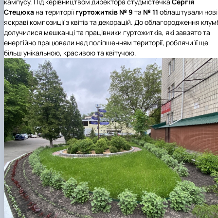
кампусу. Під керівництвом директора студмістечка
Сергія
Стецюка
на території
гуртожитків № 9
та
№ 11
облаштували нові
яскраві композиції з квітів та декорацій. До облагородження клум
долучилися мешканці та працівники гуртожитків, які завзято та
енергійно працювали над поліпшенням території, роблячи її ще
більш унікальною, красивою та квітучою.