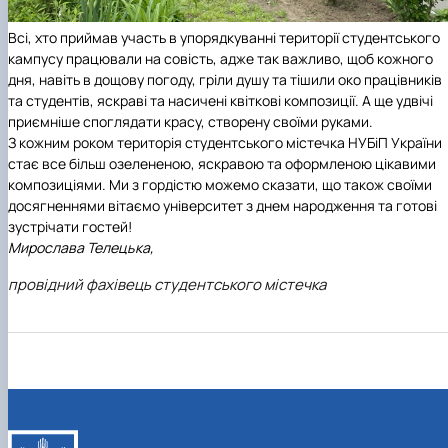
Всі, хто приймав участь в упорядкуванні території студентського
кампусу працювали на совість, адже так важливо, щоб кожного
дня, навіть в дощову погоду, гріли душу та тішили око працівників
та студентів, яскраві та насичені квіткові композиції. А ще удвічі
приємніше споглядати красу, створену своїми руками.
З кожним роком територія студентського містечка НУБіП України
стає все більш озелененою, яскравою та оформленою цікавими
композиціями. Ми з гордістю можемо сказати, що також своїми
досягненнями вітаємо університет з днем народження та готові
зустрічати гостей!
Мирослава Телецька,
провідний фахівець студентського містечка