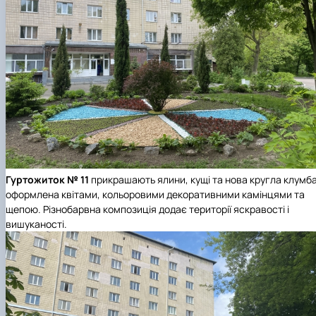
Гуртожиток № 11
прикрашають ялини, кущі та нова кругла клумб
оформлена квітами, кольоровими декоративними камінцями та
щепою. Різнобарвна композиція додає території яскравості і
вишуканості.