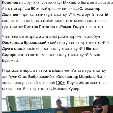
Коденець
з другого гуртожитку
і
Михайло Богдан
з шостого
А в категорії
до 90 кг
найкращим виявився
Олександр
Дольник
–
представник гуртожитку № 5
. На
другій
і
третій
сходиках
відповідно закріпилися також мешканець цього
гуртожитку
Дмитро Потапов
та
Роман Годун
з шостого.
У ваговій категорії
до ста
кілограмів
перемогу здобув
Олександр Бризицький
, який виступав за
гуртожиток № 6
.
Друге місце
посів мешканець гуртожитку № 1
Віктор
Сидоренко
, а
третє
– мешканець гуртожитку № 5
Іван
Кузьмич
.
Переможні
перше
та
третє місця
для п’ятого гуртожитку
здобули
Стас Бобрівський
та
Олександр Медвідь
. Вони
змагалися у ваговій категорії
100+
.
Друге місце
завоював
мешканець 6-го гуртожитку
Микола Кучер
.