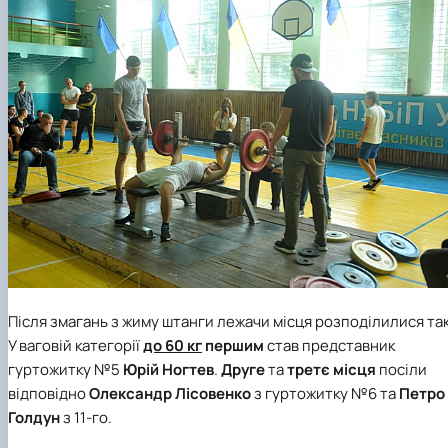
Після змагань з жиму штанги лежачи місця розподілилися так
У ваговій категорії
до 60 кг
першим
став представник
гуртожитку №5
Юрій Ногтев
.
Друге
та
третє місця
посіли
відповідно
Олександр Лісовенко
з гуртожитку №6
та
Петро
Голдун
з 11-го
.