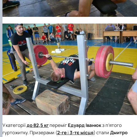
У категорії
до 82,5 кг
переміг
Едуард Іванюк
з п’ятого
гуртожитку
. Призерами (
2-ге
і
3-тє місця
) стали
Дмитро