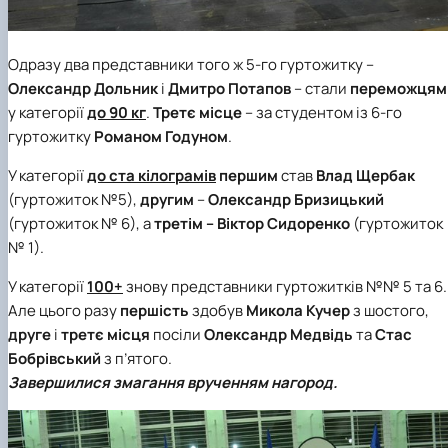
Одразу два представники того ж 5-го гуртожитку –
Олександр Дольник
і
Дмитро Потапов
–
стали
переможцям
у категорії
до 90 кг
.
Третє місце
– за студентом із 6-го
гуртожитку
Романом Годуном
.
У категорії
до ста кілограмів
першим
став
Влад Щербак
(гуртожиток №5),
другим
–
Олександр Бризицький
(гуртожиток № 6), а
третім
– Віктор
Сидоренко
(гуртожиток
№ 1).
У категорії
100+
знову представники гуртожитків №№ 5 та 6.
Але цього разу
першість
здобув
Микола Кучер
з шостого,
друге
і
третє місця
посіли
Олександр Медвідь
та
Стас
Бобрівський
з п’ятого.
Завершилися змагання врученням нагород.