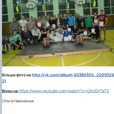
http://vk.com/album-65386305_220932
Більше фото на
21
https://www.youtube.com/watch?v=QlIcIDrTaT0
Відео на
Ольга Наконечна