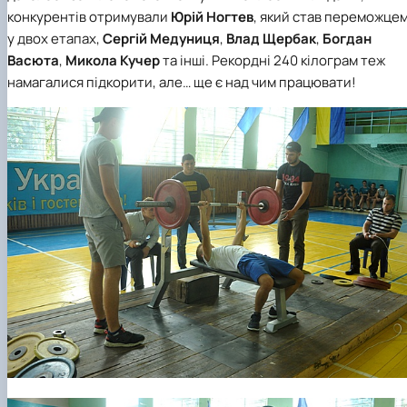
конкурентів отримували
Юрій
Ногтев
, який став переможце
у двох етапах,
Сергій Медуниця
,
Влад Щербак
,
Богдан
Васюта
,
Микола Кучер
та інші. Рекордні 240 кілограм теж
намагалися підкорити, але… ще є над чим працювати!