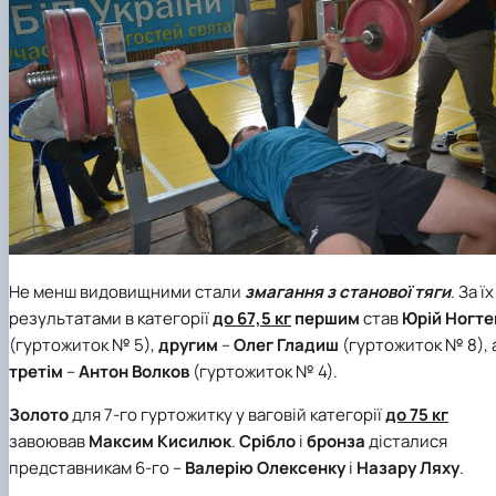
Не менш видовищними стали
змагання з станової тяги
. За їх
результатами в категорії
до 67,5 кг
першим
став
Юрій Ногте
(гуртожиток № 5),
другим
–
Олег Гладиш
(гуртожиток № 8), 
третім
–
Антон Волков
(гуртожиток № 4).
Золото
для 7-го гуртожитку у ваговій категорії
до 75 кг
завоював
Максим Кисилюк
.
Срібло
і
бронза
дісталися
представникам 6-го –
Валерію
Олексенку
і
Назару Ляху
.