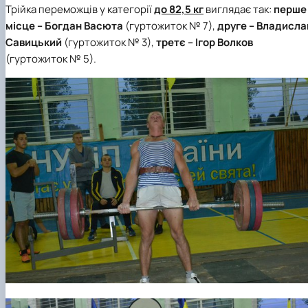
Трійка переможців у категорії
до 82,5 кг
виглядає так:
перше
місце
– Богдан Васюта
(гуртожиток № 7),
друге
– Владисла
Савицький
(гуртожиток № 3),
третє
– Ігор Волков
(гуртожиток № 5).