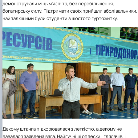
демонстрували міць м’язів та, без перебільшення,
богатирську силу. Підтримати своїх прийшли вболівальники,
найпалкішими були студенти з шостого гуртожитку.
Декому штанга підкорювалася з легкістю, а декому не
давалася заявлена вага. Найгучніші оплески і глядачів, і