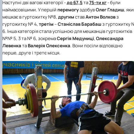
Наступні дві вагові категорії -
до 67,5
та
75-ти кг
- були
наймасовішими. У першій
перемогу
здобув
Олег Гладиш
, як
мешкає в
гуртожитку №8
,
другим
став
Антон Волков
з
гуртожитку № 4,
третім
–
Станіслав Барабаш
з гуртожитку 
6
. Інша категорія стала успішною для мешканців
гуртожитків
№№ 5, 3
та
№ 6
, зокрема
Сергія Медуниці
,
Олександра
Левенка
та
Валерія Олексенка
. Вони посіли відповідно
перше, друге і третє місця.