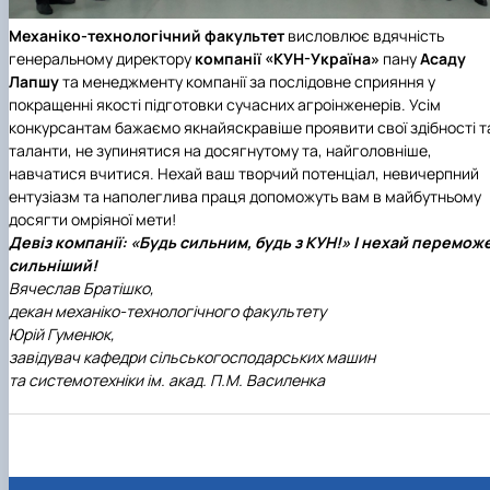
Механіко-технологічний факультет
висловлює вдячність
генеральному директору
компанії «КУН-Україна»
пану
Асаду
Лапшу
та менеджменту компанії за послідовне сприяння у
покращенні якості підготовки сучасних агроінженерів. Усім
конкурсантам бажаємо якнайяскравіше проявити свої здібності т
таланти, не зупинятися на досягнутому та, найголовніше,
навчатися вчитися. Нехай ваш творчий потенціал, невичерпний
ентузіазм та наполеглива праця допоможуть вам в майбутньому
досягти омріяної мети!
Девіз компанії: «Будь сильним, будь з КУН!» І нехай перемож
сильніший!
Вячеслав Братішко,
декан механіко-технологічного факультету
Юрій Гуменюк,
завідувач кафедри сільськогосподарських машин
та системотехніки ім. акад. П.М. Василенка