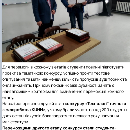
Для перемоги в кожному з етапів студенти повинні підготувати
проєкт за тематикою конкурсу, успішно пройти тестове
опитування та мати найменшу кількість пропусків аудиторних та
онлайн-занять. Причому показник відвідуваності занять є
найвагомішим критерієм для визначення переможців кожного
етапу.
Наразі завершився другий етап
конкурсу «Технології точного
землеробства KUHN»
, у якому брали участь понад 200 студентів
двох останніх курсів бакалаврату та першого року навчання
магістратури.
Переможцями другого етапу конкурсу
стали студенти-