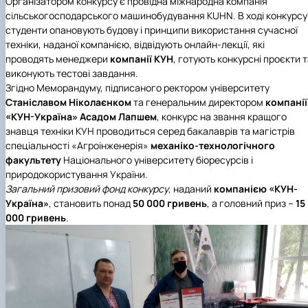
Організатором конкурсу є провідна міжнародна компанія
Іноземні мови
Їдальні та буфети
Центр вивчення мов
Психологічна підтримка
Біоетична комісія
Рада молодих вчених
Методичні рекомендації, пам'ятки
ЦКНО «Агропромисловий комплекс, лісове і
Доступ до публічної інформації
Наглядова рада
Історія університету
сільськогосподарського машинобудування KUHN. В ході конкурсу
Працевлаштування
Студентські квитки
Інклюзивне середовище
Наукові видання
садово-паркове господарство, ветеринарна
Наукові школи
Форми документів
Державні закупівлі
Рада роботодавців
Видатні випускники та працівники
студенти опановують будову і принципи використання сучасної
Наука для бізнесу
медицина»
Стартап школа НУБіП України
Патентно-ліцензійна діяльність
Досліднику та автору
Офіційна символіка
Благодійний фонд «Голосіївська ініціатива
Звіт ректора
техніки, наданої компанією, відвідують онлайн-лекції, які
Обладнання НУБіП України
Звіт про проведення НТЗ
Каталог наукових послуг
Антикорупційні заходи
2020»
Пам'яті захисників України
проводять менеджери
компанії КУН
, готують конкурсні проєкти 
Наукові журнали НУБіП України
«SEB-2024»
Гендерна радниця
Почесні доктори і професори НУБіП України
Уповноважена особа з питань запобігання 
виконують тестові завдання.
Наукові журнали НУБіП України (English)
«SEB-2025»
Контактна інформація
виявлення корупції
Пресслужба
Згідно Меморандуму, підписаного ректором університету
Пам'ятка про проведення науково-технічни
Університетський кур'єр
Положення про антикорупційного
Станіславом Ніколаєнком
та генеральним директором
компанії
заходів
уповноваженого НУБіП України
Вибори ректора
«КУН-Україна» Асадом Лапшем
, конкурс на звання кращого
Порядок планування та організації
Програма розвитку університету «Голосіївсь
Національні нормативно-правові акти
знавця техніки КУН проводиться серед бакалаврів та магістрів
проведення НТЗ
ініціатива – 2025»
Нормативно-правові акти НУБіП України
спеціальності «Агроінженерія»
механіко-технологічного
Результати науково-технічних заходів
Інформаційні ресурси НАЗК
факультету
Національного університету біоресурсів і
Монографії
Методичні роз’яснення НАЗК
природокористування України.
Антикорупційні заходи
Загальний призовий фонд конкурсу
, наданий
компанією «КУН-
Україна»
, становить понад
50 000 гривень
, а головний приз –
15
000 гривень
.