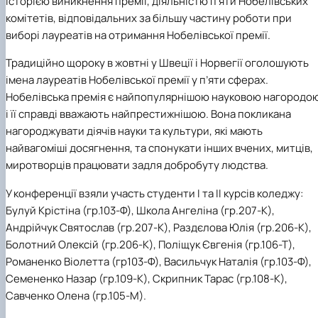
історією виникнення премії, діяльністю п’яти Нобелівських
Іноземні мови
Їдальні та буфети
Центр вивчення мов
Психологічна підтримка
Біоетична комісія
Рада молодих вчених
Методичні рекомендації, пам'ятки
ЦКНО «Агропромисловий комплекс, лісове і
Доступ до публічної інформації
Наглядова рада
Історія університету
комітетів, відповідальних за більшу частину роботи при
Працевлаштування
Студентські квитки
Інклюзивне середовище
Наукові видання
садово-паркове господарство, ветеринарна
Наукові школи
Форми документів
Державні закупівлі
Рада роботодавців
Видатні випускники та працівники
виборі лауреатів на отримання Нобелівської премії.
Наука для бізнесу
медицина»
Стартап школа НУБіП України
Патентно-ліцензійна діяльність
Досліднику та автору
Офіційна символіка
Благодійний фонд «Голосіївська ініціатива
Звіт ректора
Обладнання НУБіП України
Звіт про проведення НТЗ
Каталог наукових послуг
Антикорупційні заходи
2020»
Пам'яті захисників України
Традиційно щороку в жовтні у Швеції і Норвегії оголошують
Наукові журнали НУБіП України
«SEB-2024»
Гендерна радниця
Почесні доктори і професори НУБіП України
Уповноважена особа з питань запобігання 
імена лауреатів Нобелівської премії у п’яти сферах.
Наукові журнали НУБіП України (English)
«SEB-2025»
Контактна інформація
виявлення корупції
Пресслужба
Нобелівська премія є найпопулярнішою науковою нагородо
Пам'ятка про проведення науково-технічни
Університетський кур'єр
Положення про антикорупційного
і її справді вважають найпрестижнішою. Вона покликана
заходів
уповноваженого НУБіП України
Вибори ректора
Порядок планування та організації
Програма розвитку університету «Голосіївсь
Національні нормативно-правові акти
нагороджувати діячів науки та культури, які мають
проведення НТЗ
ініціатива – 2025»
Нормативно-правові акти НУБіП України
найвагоміші досягнення, та спонукати інших вчених, митців,
Результати науково-технічних заходів
Інформаційні ресурси НАЗК
миротворців працювати задля добробуту людства.
Монографії
Методичні роз’яснення НАЗК
Антикорупційні заходи
У конференції взяли участь студенти І та ІІ курсів коледжу:
Булуй Крістіна (гр.103-Ф), Школа Ангеліна (гр.207-К),
Андрійчук Святослав (гр.207-К), Раздєлова Юлія (гр.206-К),
Болотний Олексій (гр.206-К), Поліщук Євгенія (гр.106-Т),
Романенко Віолетта (гр103-Ф), Васильчук Наталія (гр.103-Ф),
Семененко Назар (гр.109-К), Скрипник Тарас (гр.108-К),
Савченко Олена (гр.105-М).