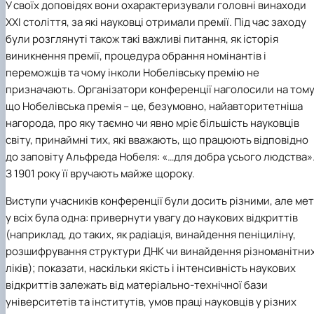
У своїх доповідях вони охарактеризували головні винаходи
ХХІ століття, за які науковці отримали премії. Під час заходу
були розглянуті також такі важливі питання, як історія
виникнення премії, процедура обрання номінантів і
переможців та чому інколи Нобелівську премію не
призначають. Організатори конференції наголосили на тому
що Нобелівська премія – це, безумовно, найавторитетніша
нагорода, про яку таємно чи явно мріє більшість науковців
світу, принаймні тих, які вважають, що працюють відповідно
до заповіту Альфреда Нобеля: «…для добра усього людства»
З 1901 року її вручають майже щороку.
Виступи учасників конференції були досить різними, але ме
у всіх була одна: привернути увагу до наукових відкриттів
(наприклад, до таких, як радіація, винайдення пеніциліну,
розшифрування структури ДНК чи винайдення різноманітни
ліків); показати, наскільки якість і інтенсивність наукових
відкриттів залежать від матеріально-технічної бази
університетів та інститутів, умов праці науковців у різних