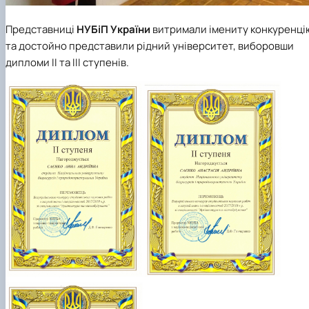
Представниці
НУБіП України
витримали імениту конкуренці
та достойно представили рідний університет, виборовши
дипломи ІІ та ІІІ ступенів.