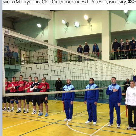
міста Маріуполь, СК «Скадовськ», БДПУ з Бердянську, Ф