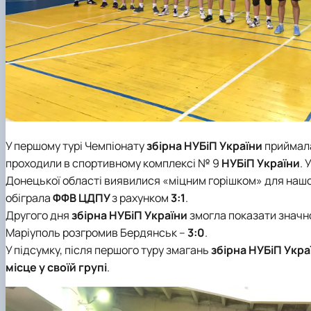
У першому турі Чемпіонату
збірна НУБіП України
приймал
проходили в спортивному комплексі № 9
НУБіП України
. 
Донецької області виявилися «міцним горішком» для нашої 
обіграла
ФФВ ЦДПУ
з рахунком
3:1
.
Другого дня
збірна НУБіП України
змогла показати значно
Маріуполь розгромив Бердянськ –
3:0
.
У підсумку, після першого туру змагань
збірна НУБіП Укра
місце у своїй групі
.