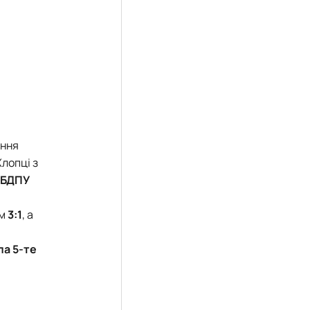
ання
Хлопці з
БДПУ
ом
3:1
, а
ла 5-те