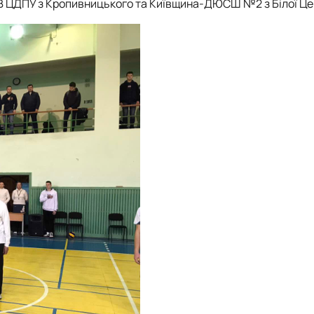
ФВ ЦДПУ з Кропивницького та Київщина-ДЮСШ №2 з Білої Це