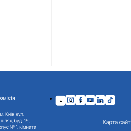
омісія
м. Київ вул.
шлях, буд. 19,
Карта сайт
пус № 1, кімната