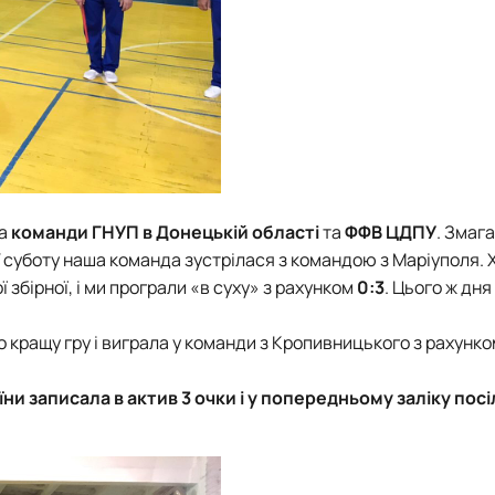
а
команди ГНУП в Донецькій області
та
ФФВ ЦДПУ
. Змаг
У суботу наша команда зустрілася з командою з Маріуполя. 
збірної, і ми програли «в суху» з рахунком
0:3
. Цього ж дня
 кращу гру і виграла у команди з Кропивницького з рахунк
їни записала в актив 3 очки і у попередньому заліку посі