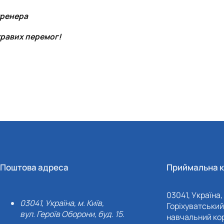
 тренера
кравих перемог!
Поштова адреса
Приймальна к
03041, Україна, 
03041, Україна, м. Київ,
Горіхуватський 
вул. Героїв Оборони, буд. 15.
навчальний кор