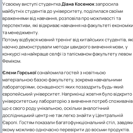
У своєму виступі студентка
Діана Косенюк
запросила
майбутніх студентів до університету, поділилася своїми
враженнями від навчання, розповіла про можливості та
перспективи, які відкриває навчання на факультеті економік
та менеджменту.
Потому відбувся мовний тренінг від китайських студентів, як
наочно демонстрували методи швидкого вивчення мови, у
конкурсі на найкраще селфі із талісманом факультету левом
Феміком.
Єлєни Горської
ознайомила гостей з новітньою
матеріальною базою факультету, зокрема навчальними
лабораторіями, оснащеності яких позаздрить будь-який
європейський університет. Наприкінці жовтня було відкрито
університетську лабораторію з вивчення потреб споживачів
що є свого роду унікальною, оскільки аналогічний
дослідницький центр не так легко знайти у Центральній
Європі. Гостям показали багатофункціональний стіл, завдяк
якому можливо одночасно перевірити до восьми продуктів.