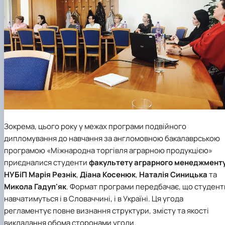
Зокрема, цього року у межах програми подвійного
дипломування до навчання за англомовною
бакалаврською
програмою «Міжнародна торгівля аграрною продукцією»
приєдналися студенти
факультету аграрного менеджмент
НУБіП
Марія Резнік
,
Діана Косенюк
,
Наталія Синицька
та
Микола Гадуп'як
. Формат програми передбачає, що студент
навчатимуться і в Словаччині, і в Україні. Ця угода
регламентує повне визнання структури, змісту та якості
викладання обома сторонами угоди.