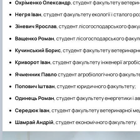
Охріменко Олександр
, студент факультету ветери
Негря Іван
, студент факультету екології і сталого ро
Зіневич Ярослав
, студент лісогосподарського факу
Ващенко Роман
, студент лісогосподарського факул
Кучинський Борис
, студент факультету ветеринарн
Криворот Іван
, студент факультету інженерії агробі
Ячменник Павло
студент агробіологічного факульт
Попович Іштван
, студент юридичного факультету;
Одинець Роман
, студент факультету енергетики і а
Середюк Іван
, студент факультету ветеринарної м
Шамрай Андрій
, студент економічного факультету.