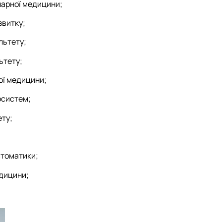
нарної медицини;
звитку;
льтету;
ьтету;
ої медицини;
осистем;
ету;
втоматики;
едицини;