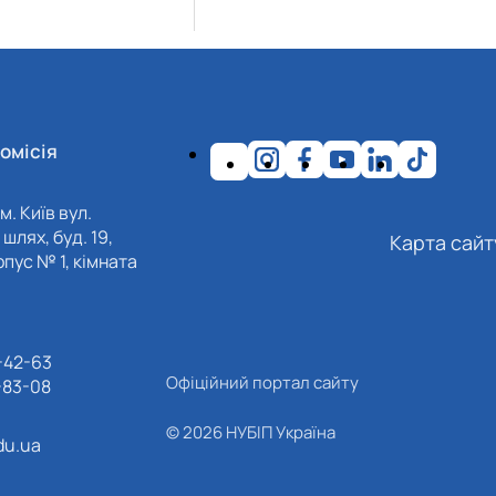
омісія
м. Київ вул.
шлях, буд. 19,
Карта сайт
пус № 1, кімната
-42-63
Офіційний портал сайту
-83-08
© 2026 НУБІП Україна
du.ua