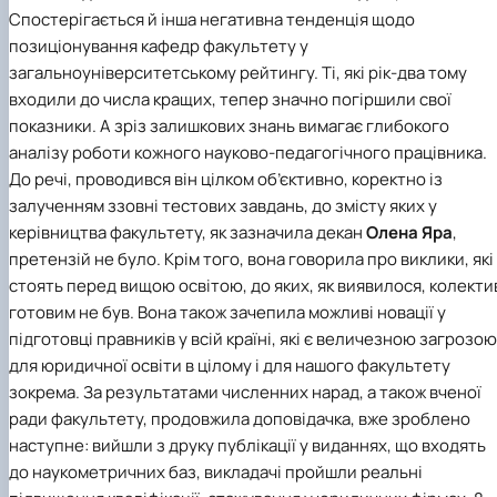
Спостерігається й інша негативна тенденція щодо
позиціонування кафедр факультету у
загальноуніверситетському рейтингу. Ті, які рік-два тому
входили до числа кращих, тепер значно погіршили свої
показники. А зріз залишкових знань вимагає глибокого
аналізу роботи кожного науково-педагогічного працівника.
До речі, проводився він цілком об’єктивно, коректно із
залученням ззовні тестових завдань, до змісту яких у
керівництва факультету, як зазначила декан
Олена Яра
,
претензій не було. Крім того, вона говорила про виклики, які
стоять перед вищою освітою, до яких, як виявилося, колекти
готовим не був. Вона також зачепила можливі новації у
підготовці правників у всій країні, які є величезною загрозою
для юридичної освіти в цілому і для нашого факультету
зокрема. За результатами численних нарад, а також вченої
ради факультету, продовжила доповідачка, вже зроблено
наступне: вийшли з друку публікації у виданнях, що входять
до наукометричних баз, викладачі пройшли реальні