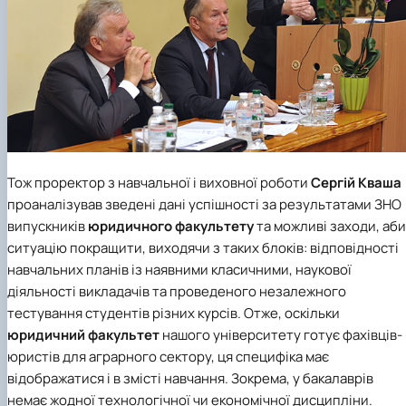
Тож проректор з навчальної і виховної роботи
Сергій Кваша
проаналізував зведені дані успішності за результатами ЗНО
випускників
юридичного факультету
та можливі заходи, аби
ситуацію покращити, виходячи з таких блоків: відповідності
навчальних планів із наявними класичними, наукової
діяльності викладачів та проведеного незалежного
тестування студентів різних курсів. Отже, оскільки
юридичний факультет
нашого університету готує фахівців-
юристів для аграрного сектору, ця специфіка має
відображатися і в змісті навчання. Зокрема, у бакалаврів
немає жодної технологічної чи економічної дисципліни.