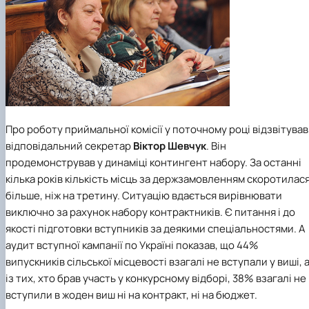
Про роботу приймальної комісії у поточному році відзвітував
відповідальний секретар
Віктор Шевчук
. Він
продемонстрував у динаміці контингент набору. За останні
кілька років кількість місць за держзамовленням скоротилас
більше, ніж на третину. Ситуацію вдається вирівнювати
виключно за рахунок набору контрактників. Є питання і до
якості підготовки вступників за деякими спеціальностями. А
аудит вступної кампанії по Україні показав, що 44%
випускників сільської місцевості взагалі не вступали у виші, 
із тих, хто брав участь у конкурсному відборі, 38% взагалі не
вступили в жоден виш ні на контракт, ні на бюджет.