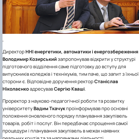
,
Директор
ННІ енергетики, автоматики і енергозбереження
Володимир Козирський
запропонував відкрити у структурі
підготовчого відділення саме підготовку до вступу для
випускників коледжів і технікумів, тим паче, що запит з їхньої
сторони є. Відповідне доручення ректор
Станіслав
Ніколаєнко
адресував
Сергію Кваші
.
Проректор з науково-педагогічної роботи та розвитку
університету
Вадим Ткачук
проінформував про основні
положення оновленого порядку планування закупівель
товарів, робіт і послуг. Він передбачає спрощення самої
процедури і планування закупівель в межах наявних
реальних коштів та за напрямками діяльності.