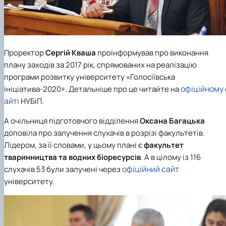
Проректор
Сергій Кваша
проінформував про виконання
плану заходів за 2017 рік, спрямованих на реалізацію
програми розвитку університету «Голосіївська
офіційному 
ініціатива-2020». Детальніше про це читайте на
айті
НУБіП
.
А очільниця підготовчого відділення
Оксана Багацька
доповіла про залучення слухачів в розрізі факультетів.
Лідером, за її словами, у цьому плані є
факультет
тваринництва та водних біоресурсів
. А в цілому із 116
офіційний сайт
слухачів 53 були залучені через
університету.