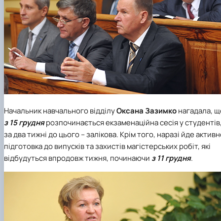
Начальник навчального відділу
Оксана Зазимко
нагадала, щ
з 15 грудня
розпочинається екзаменаційна сесія у студентів
за два тижні до цього – залікова. Крім того, наразі йде активн
підготовка до випусків та захистів магістерських робіт, які
відбудуться впродовж тижня, починаючи
з 11 грудня
.