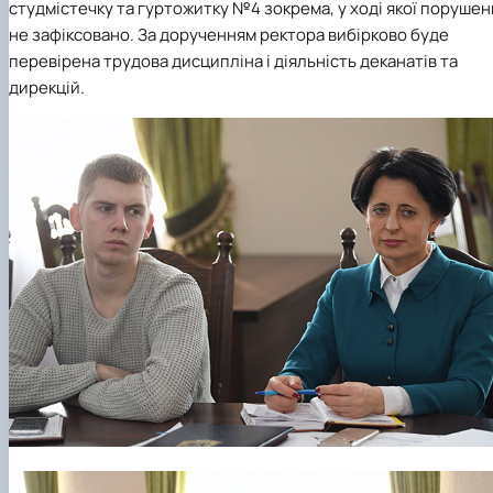
студмістечку та гуртожитку №4 зокрема, у ході якої порушен
не зафіксовано. За дорученням ректора вибірково буде
перевірена трудова дисципліна і діяльність деканатів та
дирекцій.