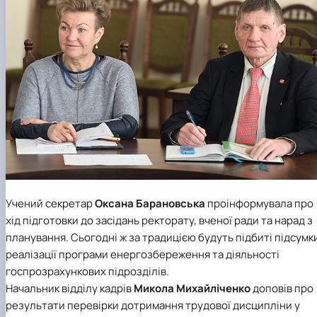
Учений секретар
Оксана Барановська
проінформувала про
хід підготовки до засідань ректорату, вченої ради та нарад з
планування. Сьогодні ж за традицією будуть підбиті підсумк
реалізації програми енергозбереження та діяльності
госпрозрахункових підрозділів.
Начальник
відділу кадрів
Микола Михайліченко
доповів про
результати перевірки дотримання трудової дисципліни у