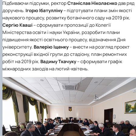
Підбиваючи підсумки, ректор
Станіслав Ніколаєнко
дав ряд
доручень.
Ігорю Ібатулліну
– підготувати плани змін якості
наукового процесу, розвитку ботанічного саду на 2019 рік.
Сергію Кваші
– сформувати пропозиції до Колегії
Міністерства освіти і науки України, розробити плани
підвищення якості освітнього процесу, відзначення Дня
університету.
Валерію Іщенку
– внести на розгляд проект
реконструкції вхідної групи до стадіону, план ремонтних
робіт на 2019 рік.
Вадиму Ткачуку
– сформувати графік
міжнародних заходів на лютий-квітень.