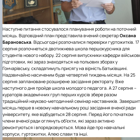
Наступне питання стосувалося планування роботи на поточний
місяць. Відповідний план представила вчений секретар
Оксана
Барановська
. Відсьогодні розпочалися перевірки гуртожитків. 17
серпня розпочнеться двотижнева школа першокурсника для
студентів нового набору. 22 серпня випускники кафедри військов
підготовки, які зараз знаходяться на польових зборах у
Гончарівську, складатимуть присягу на вірність Батьківщині.
Надзвичайно насиченим буде четвертий тиждень місяця. На 25
серпня заплановане розширене засідання ректорату. Вже
наступного дня пройде школа молодого педагога. А 27 серпня –
кураторів академічних груп перших курсів збере разом
традиційний науково-методичний семінар наставників. Завершит
місяць перше в новому навчальному році засідання вченої ради
університету, яке відбудеться 28 серпня. Перед його початком
члени вченої ради оглянуть об’єкти, які зараз активно
ремонтуються і впорядковуються. Мова йде про навчальні
корпуси, гуртожитки, Алею слави та інші.