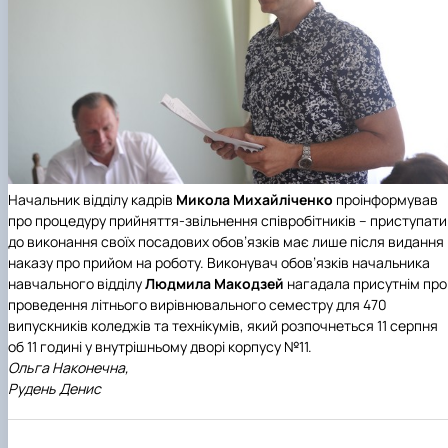
Начальник відділу кадрів
Микола Михайліченко
проінформував
про процедуру прийняття-звільнення співробітників – приступати
до виконання своїх посадових обов’язків має лише після видання
наказу про прийом на роботу. Виконувач обов’язків начальника
навчального відділу
Людмила Макодзей
нагадала присутнім про
проведення літнього вирівнювального семестру для 470
випускників коледжів та технікумів, який розпочнеться 11 серпня
об 11 годині у внутрішньому дворі корпусу №11.
Ольга Наконечна,
Рудень Денис