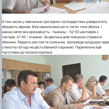
А тим часом у навчально-дослідних господарствах університету
збирають зернові. Вже намолочено шість тисяч тонн збіжжя. І
маємо непогану врожайність – пшениці – 52-53 центнерів з
гектара, 47-50 – ячменю. За декілька днів плануємо справити
обжинки. Радують око соя та соняшник. Щоправда кукурудза чере
спекотну погоду не дасть бажаного врожаю. Паралельно йде
підготовка до посівної кампанії.