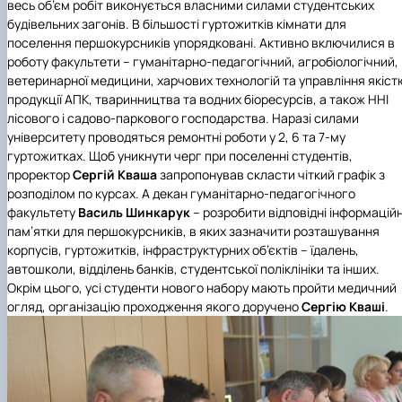
весь об’єм робіт виконується власними силами студентських
будівельних загонів. В більшості гуртожитків кімнати для
поселення першокурсників упорядковані. Активно включилися в
роботу факультети – гуманітарно-педагогічний, агробіологічний,
ветеринарної медицини, харчових технологій та управління якіст
продукції АПК, тваринництва та водних біоресурсів, а також ННІ
лісового і садово-паркового господарства. Наразі силами
університету проводяться ремонтні роботи у 2, 6 та 7-му
гуртожитках. Щоб уникнути черг при поселенні студентів,
проректор
Сергій Кваша
запропонував скласти чіткий графік з
розподілом по курсах. А декан гуманітарно-педагогічного
факультету
Василь Шинкарук
– розробити відповідні інформаційн
пам’ятки для першокурсників, в яких зазначити розташування
корпусів, гуртожитків, інфраструктурних об’єктів – їдалень,
автошколи, відділень банків, студентської поліклініки та інших.
Окрім цього, усі студенти нового набору мають пройти медичний
огляд, організацію проходження якого доручено
Сергію Кваші
.