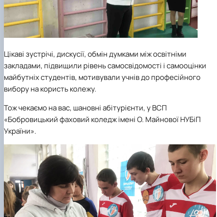
Цікаві зустрічі, дискусії, обмін думками між освітніми
закладами, підвищили рівень самосвідомості і самооцінки
майбутніх студентів, мотивували учнів до професійного
вибору на користь колежу.
Тож чекаємо на вас, шановні абітурієнти, у ВСП
«Бобровицький фаховий коледж імені О. Майнової НУБіП
України».