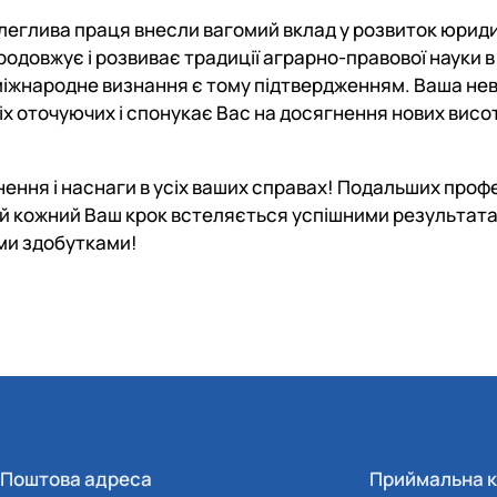
леглива праця внесли вагомий вклад у розвиток юриди
довжує і розвиває традиції аграрно-правової науки в 
і міжнародне визнання є тому підтвердженням. Ваша н
іх оточуючих і спонукає Вас на досягнення нових висот
хнення і наснаги в усіх ваших справах! Подальших проф
Нехай кожний Ваш крок встеляється успішними результат
ми здобутками!
Поштова адреса
Приймальна к