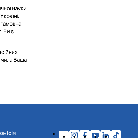
чної науки.
Україні,
евгамовна
. Ви є
есійних
ами, а Ваша
омісія