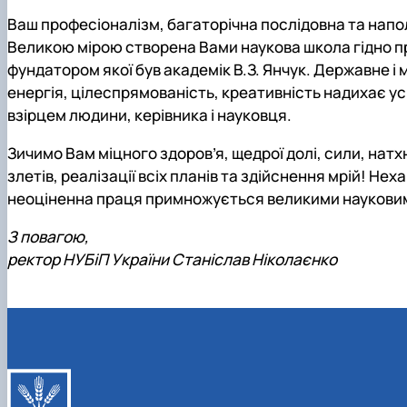
Ваш професіоналізм, багаторічна послідовна та напо
Великою мірою створена Вами наукова школа гідно про
фундатором якої був академік В.З. Янчук. Державне 
енергія, цілеспрямованість, креативність надихає ус
взірцем людини, керівника і науковця.
Зичимо Вам міцного здоров’я, щедрої долі, сили, нат
злетів, реалізації всіх планів та здійснення мрій! 
неоціненна праця примножується великими наукови
З повагою,
ректор НУБіП України Станіслав Ніколаєнко