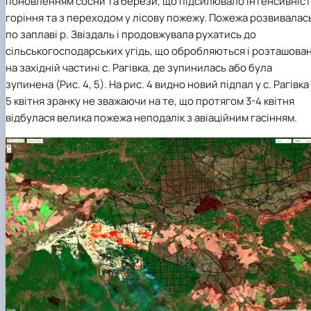
поновленням сосни та берези, що підсилювало інтенсивніс
горіння та з переходом у лісову пожежу. Пожежа розвивалас
по заплаві р. Звіздаль і продовжувала рухатись до
сільськогосподарських угідь, що обробляються і розташован
на західній частині с. Рагівка, де зупинилась або була
зупинена (Рис. 4, 5). На рис. 4 видно новий підпал у с. Рагівка
5 квітня зранку не зважаючи на те, що протягом 3-4 квітня
відбулася велика пожежа неподалік з авіаційним гасінням.