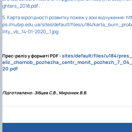
ghters_2018.pdf
.
5.
Карта вірогідності розвитку пожеж у зоні відчуження:
ht
ps://nubip.edu.ua/sites/default/files/u184/karta_burn_prob
ility_vb_14-01-2020_1.jpg
sites/default/files/u184/pres_
Прес-реліз у форматі PDF -
eliz_chornob_pozhezha_centr_monit_pozhezh_7_04
20.pdf
Підготовлено: Зібцев С.В., Миронюк В.В.