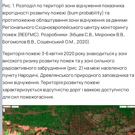
Рис. 1. Розподіл по території зони відчуження показника
вірогідності розвитку пожежі (
burn
probability
) та
протипожежне облаштування зони відчуження за даними
Регіонального Східноєвропейського центру моніторингу
пожеж (
REEFMC
). Розробники: Зібцев С.В., Миронюк В.В.,
Богомолов В.В., Сошенський О.М., 2020).
Територія пожежі 3-6 квітня 2020 року знаходиться у зоні
високого ризику розвитку пожеж та у зоні сильного
радіоактивного забруднення (рис. 2) на межі населеного
пункту Народичі, Древлянського природного заповідника та
зони відчуження. Територія розвитку пожежі
характеризується відсутністю доріг і важкою доступністю
для сил пожежогасіння.