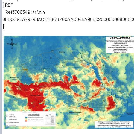
[
REF
_Ref37063491 \r \h
4
08D0C9EA79F9BACE118C8200AA004BA90B020000000800000
].