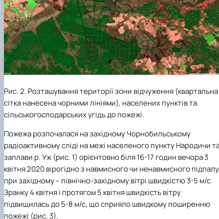
Рис. 2. Розташування території зони відчуження (квартальна
сітка нанесена чорними лініями), населених пунктів та
сільськогосподарських угідь до пожежі.
Пожежа розпочалася на західному Чорнобильському
радіоактивному сліді на межі населеного пункту Народичи т
заплави р. Уж (рис. 1) орієнтовно біля 16-17 годин вечора 3
квітня 2020 вірогідно з навмисного чи ненавмисного підпалу
при західному – північно-західному вітрі швидкістю 3-5 м/с.
Зранку 4 квітня і протягом 5 квітня швидкість вітру
підвищилась до 5-8 м/с, що сприяло швидкому поширенню
пожежі (рис. 3).