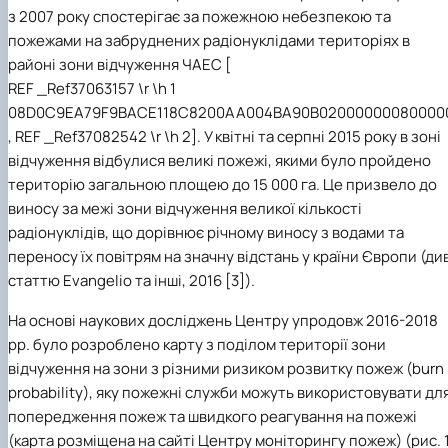
Іноземні мови
Їдальні та буфети
Психологічна підтримка
Наукові видання
Рада молодих вчених
Методичні рекомендації, пам'ятки
Обладнання НУБіП України
Державні закупівлі
Наглядова рада
Видатні випускники та працівники
з 2007 року спостерігає за пожежною небезпекою та
Працевлаштування
Студентські квитки
Інклюзивне середовище
Наука для бізнесу
Наукові школи
Форми документів
Досліднику та автору
Офіційна символіка
Рада роботодавців
Звіт ректора
пожежами на забруднених радіонуклідами територіях в
Стартап школа НУБіП України
Патентно-ліцензійна діяльність
Звіт про проведення НТЗ
Каталог наукових послуг
Антикорупційні заходи
Благодійний фонд «Голосіївська ініціатива 
Пам'яті захисників України
районі зони відчуження ЧАЕС [
Наукові журнали НУБіП України
«SEB-2024»
Гендерна радниця
Почесні доктори і професори НУБіП України
Уповноважена особа з питань запобігання т
REF _Ref37063157 \r \h
1
Наукові журнали НУБіП України (English)
«SEB-2025»
Контактна інформація
Пресслужба
Положення про антикорупційного уповнова
08D0C9EA79F9BACE118C8200AA004BA90B020000000800000
Пам'ятка про проведення науково-технічних
Університетський кур'єр
Національні нормативно-правові акти
,
REF _Ref37082542 \r \h
2]. У
квітні та серпні
2015 року в зоні
Порядок планування та організації провед
Вибори ректора
Нормативно-правові акти НУБіП України
відчуження відбулися великі пожежі, якими було пройдено
Результати науково-технічних заходів
Програма розвитку університету «Голосіївсь
Інформаційні ресурси НАЗК
Монографії
Методичні роз’яснення НАЗК
територію загальною площею до 15 000 га. Це призвело до
Антикорупційні заходи
виносу за межі зони відчуження великої кількості
радіонуклідів, що дорівнює річному виносу з водами та
переносу їх повітрям на значну відстань у країни Європи (див
статтю Evangelio та інші, 2016 [
3
]).
На основі наукових досліджень Центру упродовж 2016-2018
рр. було розроблено карту з поділом території зони
відчуження на зони з різними ризиком розвитку пожеж (burn
probability), яку пожежні служби можуть використовувати дл
попередження пожеж та швидкого реагування на пожежі
(карта розміщена на сайті Центру моніторингу пожеж) (рис. 