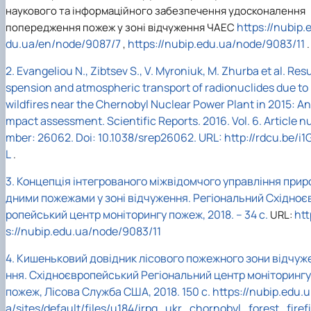
наукового та інформаційного забезпечення удосконалення
https://nubip.
попередження пожеж у зоні відчуження ЧАЕС
du.ua/en/node/9087/7
https://nubip.edu.ua/node/9083/11
,
.
2.
Evangeliou N., Zibtsev S., V. Myroniuk, M. Zhurba et al. Res
spension and atmospheric transport of radionuclides due to
wildfires near the Chernobyl Nuclear Power Plant in 2015: An 
mpact assessment. Scientific Reports. 2016. Vol. 6. Article n
mber: 26062. Doi: 10.1038/srep26062. URL:
http://rdcu.be/i1
L
.
3.
Концепція інтегрованого міжвідомчого управління прир
дними пожежами у зоні відчуження. Регіональний Східноє
ропейський центр моніторингу пожеж, 2018. – 34 с.
htt
URL
:
s
://
nubip
.
edu
.
ua
/
node
/9083/11
4.
Кишеньковий довідник лісового пожежного зони відчуж
ння. Східноєвропейський Регіональний центр моніторингу
пожеж, Лісова Служба США, 2018. 150 с.
https://nubip.edu.u
a/sites/default/files/u184/irpg_ukr_chornobyl_forest_firefi