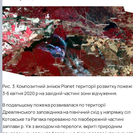
Рис. 3. Композитний знімок Planet території розвитку пожежі
3-6 квітня 2020 р на західній частині зони відчуження.
В подальшому пожежа розвивалася по території
Древлянського заповідника на північний схід у напрямку сіл
Котовське та Рагівка переважно по лівобережній частині
заплави р. Уж з виходом на перелоги, вкриті природним