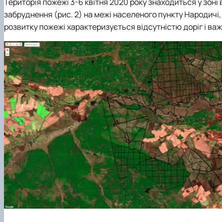
Територія пожежі 3-6 квітня 2020 року знаходиться у зоні
забруднення (рис. 2) на межі населеного пункту Народичі
розвитку пожежі характеризується відсутністю доріг і ва