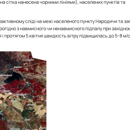
на сітка нанесена чорними лініями), населених пунктів та
ктивному сліді на межі населеного пункту Народичи та за
 вірогідно з навмисного чи ненавмисного підпалу при західно
я і протягом 5 квітня швидкість вітру підвищилась до 5-8 м/с