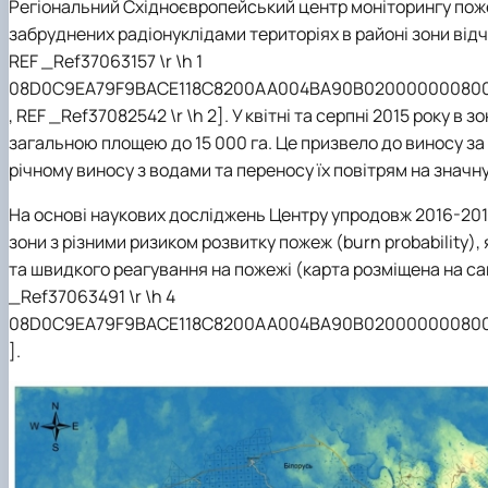
Регіональний Східноєвропейський центр моніторингу пож
забруднених радіонуклідами територіях в районі зони від
REF _Ref37063157 \r \h
1
08D0C9EA79F9BACE118C8200AA004BA90B02000000080
,
REF _Ref37082542 \r \h
2]. У
квітні та серпні
2015 року в з
загальною площею до 15 000 га. Це призвело до виносу за 
річному виносу з водами та переносу їх повітрям на значну 
На основі наукових досліджень Центру упродовж 2016-2018
зони з різними ризиком розвитку пожеж (burn probability
та швидкого реагування на пожежі (карта розміщена на сай
_Ref37063491 \r \h
4
08D0C9EA79F9BACE118C8200AA004BA90B02000000080
].