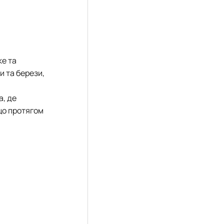
ке та
и та берези,
а, де
 що протягом