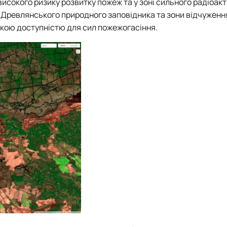
 високого ризику розвитку пожеж та у зоні сильного радіоак
, Древлянського природного заповідника та зони відчуженн
жкою доступністю для сил пожежогасіння.