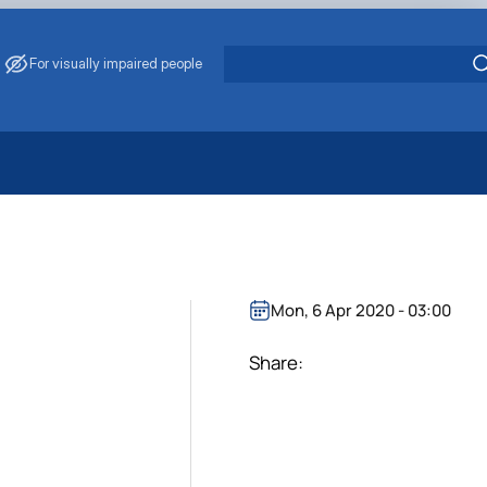
For visually impaired people
 Energy Saving
ark Management
. Muzychenko
es of Eco-Safe and Organic Products
Mon, 6 Apr 2020 - 03:00
s
echanisation
Share: