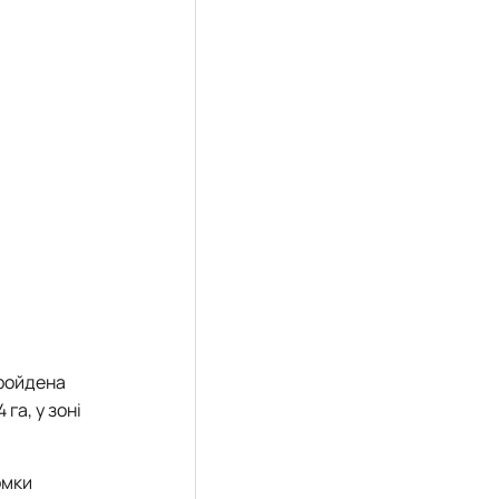
пройдена
га, у зоні
омки