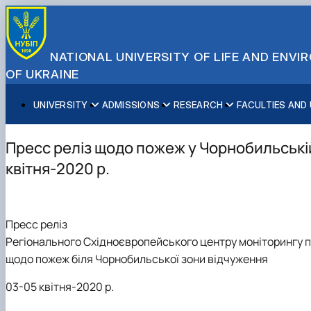
NATIONAL UNIVERSITY OF LIFE AND ENV
OF UKRAINE
UNIVERSITY
ADMISSIONS
RESEARCH
FACULTIES AND
About NUBiP
Academic Programs
Research Excellence
Educational and Research Institutes
Partnerships
Faculties and Units
Leadership & Governance
Cultural Diversity
Research Infrastructure
Faculties
International Projects
University Offices
Пресс реліз щодо пожеж у Чорнобильській
Campus & Facilities
International Student Support
Projects
Educational & Research Farms
Erasmus+ Mobility
Press Service
квітня-2020 р.
Distinguished Community
About Ukraine and Kyiv
Publications & Journals
Research Institutes
International Relations Office
Commitments
Student Life
Legal Framework
Regional Colleges and Institutes
International Projects Office
Patent & Licensing
International Students Office
Пресс реліз
Science for Business
Регіонального Східноєвропейського центру моніторингу 
щодо пожеж біля Чорнобильської зони відчуження
03-05 квітня-2020 р.