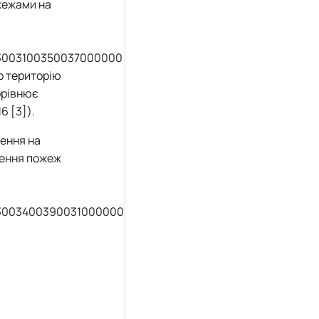
жежами на
003100350037000000
но територію
орівнює
6 [
3
]).
ження на
ження пожеж
3003400390031000000