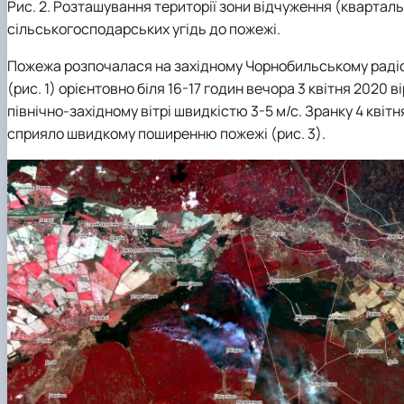
Рис. 2. Розташування території зони відчуження (кварталь
сільськогосподарських угідь до пожежі.
Пожежа розпочалася на західному Чорнобильському радіоа
(рис. 1) орієнтовно біля 16-17 годин вечора 3 квітня 2020
північно-західному вітрі швидкістю 3-5 м/с. Зранку 4 квітн
сприяло швидкому поширенню пожежі (рис. 3).