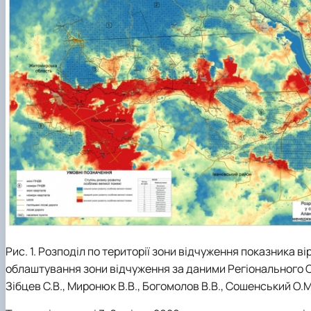
Рис. 1. Розподіл по території зони відчуження показника ві
облаштування зони відчуження за даними Регіонального 
Зібцев С.В., Миронюк В.В., Богомолов В.В., Сошенський О.М