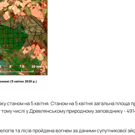
оку станом на 5 квітня. Станом на 5 квітня загальна площа 
 тому числі у Древлянському природному заповіднику - 4914 
елогів та лісів пройдена вогнем за даними супутникової зй