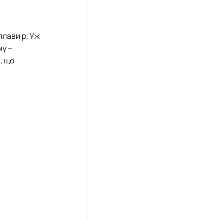
плави р. Уж
му –
, що