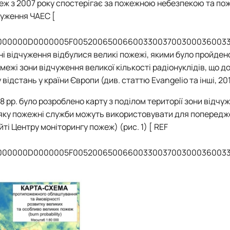
Mechanical and Technological Faculty
Nizhyn Professional College
еж з 2007 року спостерігає за пожежною небезпекою та по
Faculty of Plant Protection, Biotechnology and Ecology
Prybrezhne Agrarian College
чуження ЧАЕС [
Rivne Professional College
Zalishchyky Professional College named after Ye. Khraplivyi
000000D0000005F00520065006600330037003000360033
оні відчуження відбулися великі пожежі, якими було пройде
межі зони відчуження великої кількості радіонуклідів, що д
відстань у країни Європи (див. статтю Evangelio та інші, 201
 рр. було розроблено карту з поділом території зони відчу
), яку пожежні служби можуть використовувати для поперед
ті Центру моніторингу пожеж) (рис. 1) [
REF
000000D0000005F0052006500660033003700300036003