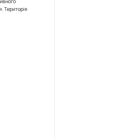
тивного
я. Територія