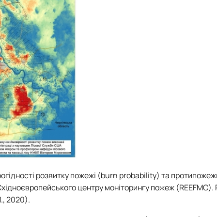
рогідності розвитку пожежі (
burn
probability
) та протипожеж
Східноєвропейського центру моніторингу пожеж (
REEFMC
).
., 2020).