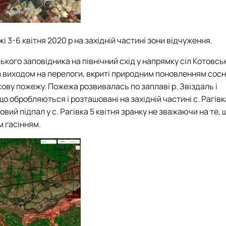
і 3-6 квітня 2020 р на західній частині зони відчуження.
ого заповідника на північний схід у напрямку сіл Котовсь
 з виходом на перелоги, вкриті природним поновленням сосн
сову пожежу. Пожежа розвивалась по заплаві р. Звіздаль і
 обробляються і розташовані на західній частині с. Рагівк
новий підпал у с. Рагівка 5 квітня зранку не зважаючи на те,
м гасінням.