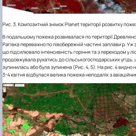
Рис. 3. Композитний знімок Planet території розвитку пожеж
В подальшому пожежа розвивалася по території Древлянськ
Рагівка переважно по лівобережній частині заплави р. Уж
що підсилювало інтенсивність горіння та з переходом у лі
продовжувала рухатись до сільськогосподарських угідь, що
зупинилась або була зупинена (Рис. 4, 5). На рис. 4 видно 
3-4 квітня відбулася велика пожежа неподалік з авіаційни