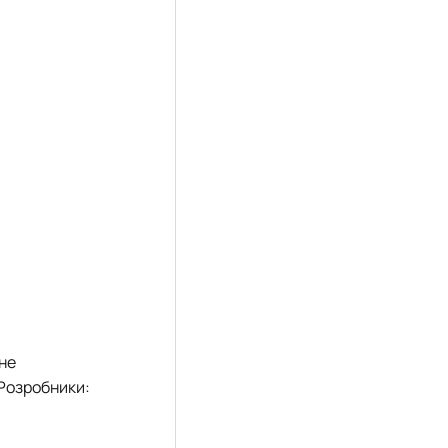
не
 Розробники: