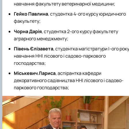
навчання факультету ветеринарної медицини;
Гейко Павлина
, студентка 4-ого курсу юридичного
факультету;
Чорна Дарія
, студентка 2-ого курсу факультету
аграрного менеджменту;
Півень Єлізавета
, студентка магістратури І-ого рок
навчання ННІ лісового і садово-паркового
господарства;
Міськевич Лариса
, аспірантка кафедри
декоративного садівництва ННІ лісового і садово-
паркового господарства;