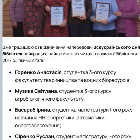
Вже традицією є і відзначення напередодні
Всеукраїнського дня
бібліотек
найкращих, найактивніших читачів наукової бібліотеки
2017 р., якими стали:
Горенко Анастасія
, студентка 3-ого курсу
факультету тваринництва та водних біоресурсів;
Музика Світлана
, студентка 3-ого курсу
агробіологічного факультету;
Басараб Ірина
, студентка магістратури І-ого року
навчання ННІ енергетики, автоматики і
енергозбереження;
Сіренко Руслан
, студент магістратури І-ого року