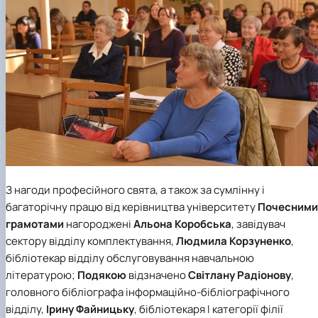
З нагоди професійного свята, а також за сумлінну і
багаторічну працю від керівництва університету
Почесними
грамотами
нагороджені
Альона Коробська
, завідувач
сектору відділу комплектування,
Людмила Корзуненко
,
бібліотекар відділу обслуговування навчальною
літературою;
Подякою
відзначено
Світлану Радіонову
,
головного бібліографа інформаційно-бібліографічного
відділу,
Ірину Файницьку
, бібліотекаря І категорії філії