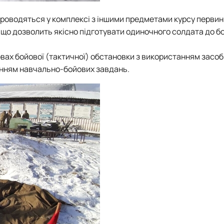
 проводяться у комплексі з іншими предметами курсу первин
 що дозволить якісно підготувати одиночного солдата до б
ах бойової (тактичної) обстановки з використанням засобів
анням навчально-бойових завдань.