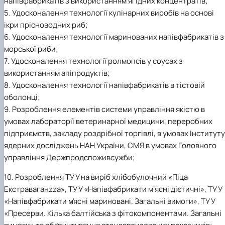
напівфабрикатів з використанням ягідних концентратів;
5. Удосконалення технології кулінарних виробів на основі
ікри прісноводних риб;
6. Удосконалення технології маринованих напівфабрикатів з
морської риби;
7. Удосконалення технології ролмопсів у соусах з
використанням апіпродуктів;
8. Удосконалення технології напівфабрикатів в тістовій
оболонці;
9. Розроблення елементів системи управління якістю в
умовах лабораторії ветеринарної медицини, переробних
підприємств, закладу роздрібної торгівлі, в умовах Інституту
ядерних досліджень НАН України, СМЯ в умовах Головного
управління Держпродспоживсужби;
10. Розроблення ТУ У на виріб хлібобулочний «Піца
Екстраваганzza», ТУ У «Напівфабрикати м‘ясні дієтичні», ТУ У
«Напівфабрикати м̓ясні мариновані. Загальні вимоги», ТУ У
«Пресерви. Кілька балтійська з фітокомпонентами. Загальні