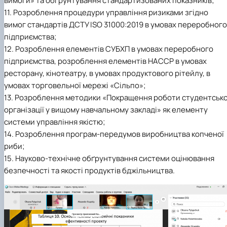
вимоги» та обґрунтування стандартизованих показників;
11. Розроблення процедури управління ризиками згідно
вимог стандартів ДСТУ ISO 31000:2019 в умовах переробного
підприємства;
12. Розроблення елементів СУБХП в умовах переробного
підприємства, розроблення елементів НАССР в умовах
ресторану, кінотеатру, в умовах продуктового рітейлу, в
умовах торговельної мережі «Сільпо»;
13. Розроблення методики «Покращення роботи студентсько
організації у вищому навчальному закладі» як елементу
системи управління якістю;
14. Розроблення програм-передумов виробництва копченої
риби;
15. Науково-технічне обґрунтування системи оцінювання
безпечності та якості продуктів бджільництва.