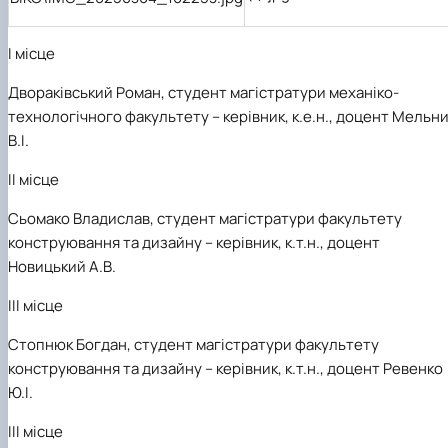
І місце
Двораківський Роман,
студент магістратури механіко-
технологічного факультету – керівник, к.е.н., доцент Мельн
В.І.
ІІ місце
Сьомако Владислав,
студент магістратури факультету
конструювання та дизайну – керівник, к.т.н., доцент
Новицький А.В.
ІІІ місце
Стопнюк Богдан,
студент магістратури факультету
конструювання та дизайну – керівник, к.т.н., доцент Ревенко
Ю.І.
ІІІ місце