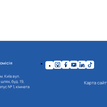
омісія
м. Київ вул.
шлях, буд. 19,
Карта сайт
пус № 1, кімната