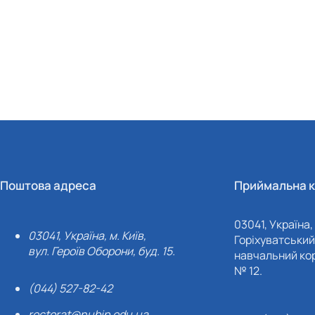
Поштова адреса
Приймальна к
03041, Україна, 
03041, Україна, м. Київ,
Горіхуватський 
вул. Героїв Оборони, буд. 15.
навчальний кор
№ 12.
(044) 527-82-42
rectorat@nubip.edu.ua