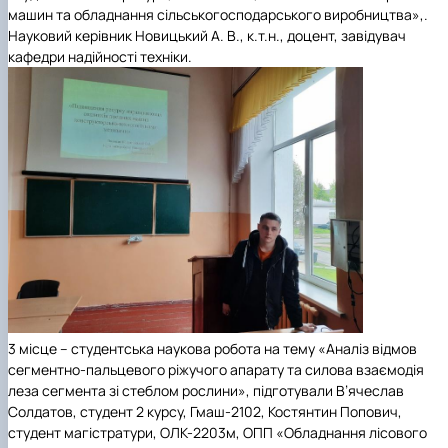
машин та обладнання сільськогосподарського виробництва»,
.
Науковий
керівник
Новицький А. В.,
к.т.н., доцент, завідувач
кафедри надійності техніки.
3 місце
–
студентська наукова робота на тему
«
Аналіз відмов
сегментно-пальцевого ріжучого апарату та силова взаємодія
леза сегмента зі стеблом рослини»,
підготували
В’ячеслав
Солдатов
, студент 2 курсу, Гмаш-2102,
Костянтин Попович
,
студент магістратури, ОЛК-2203м, ОПП
«Обладнання лісового