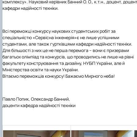
комплексу».
Науковий
керівник
Банний О. О.,
к.т.н., доцент, доцен
кафедри надійності техніки.
Всі переможці конкурсу наукових студентських робіт
за
спеціальністю
«Сервісна інженерія»
є не лише успішними
студентами, але також гуртківцями кафедри
надійності техніки
.
Для більшості з них це не перша перемога – вони є призерами
багатьох олімпіад та конкурсів, що проводились не лише на рівні
факультету
конструювання та дизайну
,
НУБіП України
, але й
Міністерства освіти та науки України.
Вітаємо переможців конкурсу! Бажаємо Мирного неба!
Павло Попик, Олександр Банний,
доценти кафедра надійності техніки