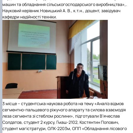
машин та обладнання сільськогосподарського виробництва»,
.
Науковий
керівник
Новицький А. В.,
к.т.н., доцент, завідувач
кафедри надійності техніки.
3 місце
–
студентська наукова робота на тему
«
Аналіз відмов
сегментно-пальцевого ріжучого апарату та силова взаємодія
леза сегмента зі стеблом рослини»,
підготували
В’ячеслав
Солдатов
, студент 2 курсу, Гмаш-2102,
Костянтин Попович
,
студент магістратури, ОЛК-2203м, ОПП
«Обладнання лісового