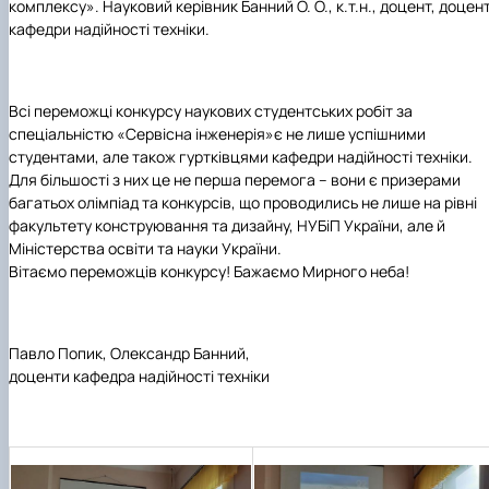
комплексу».
Науковий
керівник
Банний О. О.,
к.т.н., доцент, доцен
кафедри надійності техніки.
Всі переможці конкурсу наукових студентських робіт
за
спеціальністю
«Сервісна інженерія»
є не лише успішними
студентами, але також гуртківцями кафедри
надійності техніки
.
Для більшості з них це не перша перемога – вони є призерами
багатьох олімпіад та конкурсів, що проводились не лише на рівні
факультету
конструювання та дизайну
,
НУБіП України
, але й
Міністерства освіти та науки України.
Вітаємо переможців конкурсу! Бажаємо Мирного неба!
Павло Попик, Олександр Банний,
доценти кафедра надійності техніки