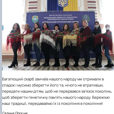
Багатющий скарб звичаїв нашого народу ми отримали в
спадок і мусимо зберегти його та, нічого не втративши,
передати нашим дітям, щоб не перервався зв'язок поколінь,
щоб зберегти генетичну пам'ять нашого народу. Бережімо
наші традиції, передаваймо їх із покоління в покоління!
Галина Процик