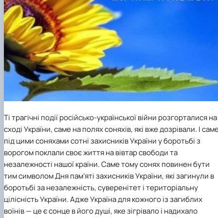
Ті трагічні події російсько-української війни розгорталися на
сході України, саме на полях соняхів, які вже дозрівали. І сам
під цими соняхами сотні захисників України у боротьбі з
ворогом поклали своє життя на вівтар свободи та
незалежності нашої країни. Саме тому сонях повинен бути
тим символом Дня пам’яті захисників України, які загинули в
боротьбі за незалежність, суверенітет і територіальну
цілісність України. Адже Україна для кожного із загиблих
воїнів — це є сонце в його душі, яке зігрівало і надихало