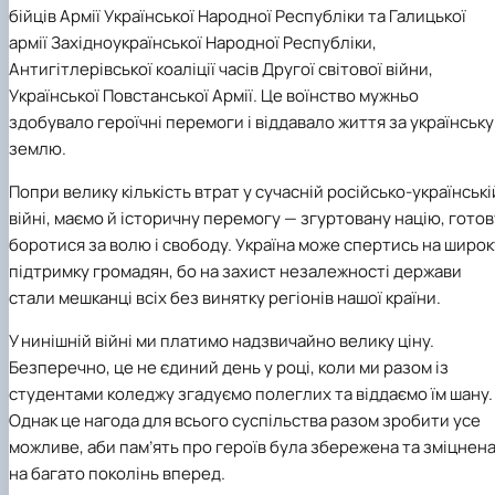
бійців Армії Української Народної Республіки та Галицької
армії Західноукраїнської Народної Республіки,
Антигітлерівської коаліції часів Другої світової війни,
Української Повстанської Армії. Це воїнство мужньо
здобувало героїчні перемоги і віддавало життя за українську
землю.
Попри велику кількість втрат у сучасній російсько-українські
війні, маємо й історичну перемогу — згуртовану націю, готов
боротися за волю і свободу. Україна може спертись на широк
підтримку громадян, бо на захист незалежності держави
стали мешканці всіх без винятку регіонів нашої країни.
У нинішній війні ми платимо надзвичайно велику ціну.
Безперечно, це не єдиний день у році, коли ми разом із
студентами коледжу згадуємо полеглих та віддаємо їм шану.
Однак це нагода для всього суспільства разом зробити усе
можливе, аби пам’ять про героїв була збережена та зміцнен
на багато поколінь вперед.