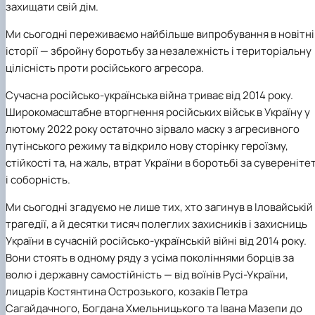
захищати свій дім.
Ми сьогодні переживаємо найбільше випробування в новітн
історії — збройну боротьбу за незалежність і територіальну
цілісність проти російського агресора.
Сучасна російсько-українська війна триває від 2014 року.
Широкомасштабне вторгнення російських військ в Україну у
лютому 2022 року остаточно зірвало маску з агресивного
путінського режиму та відкрило нову сторінку героїзму,
стійкості та, на жаль, втрат України в боротьбі за сувереніте
і соборність.
Ми сьогодні згадуємо не лише тих, хто загинув в Іловайській
трагедії, а й десятки тисяч полеглих захисників і захисниць
України в сучасній російсько-українській війні від 2014 року.
Вони стоять в одному ряду з усіма поколіннями борців за
волю і державну самостійність — від воїнів Русі-України,
лицарів Костянтина Острозького, козаків Петра
Сагайдачного, Богдана Хмельницького та Івана Мазепи до