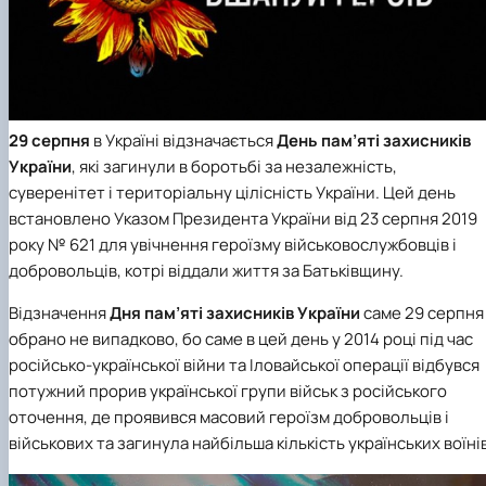
Іноземні мови
Їдальні та буфети
Центр вивчення мов
Психологічна підтримка
Біоетична комісія
Рада молодих вчених
Методичні рекомендації, пам'ятки
ЦКНО «Агропромисловий комплекс, лісове і
Доступ до публічної інформації
Наглядова рада
Історія університету
Працевлаштування
Студентські квитки
Інклюзивне середовище
Наукові видання
садово-паркове господарство, ветеринарна
Наукові школи
Форми документів
Державні закупівлі
Рада роботодавців
Видатні випускники та працівники
Наука для бізнесу
медицина»
Стартап школа НУБіП України
Патентно-ліцензійна діяльність
Досліднику та автору
Офіційна символіка
Благодійний фонд «Голосіївська ініціатива
Звіт ректора
Обладнання НУБіП України
Звіт про проведення НТЗ
Каталог наукових послуг
Антикорупційні заходи
2020»
Пам'яті захисників України
Наукові журнали НУБіП України
«SEB-2024»
Гендерна радниця
Почесні доктори і професори НУБіП України
Уповноважена особа з питань запобігання 
Наукові журнали НУБіП України (English)
«SEB-2025»
Контактна інформація
виявлення корупції
Пресслужба
29 серпня
в Україні відзначається
День пам’яті захисників
Пам'ятка про проведення науково-технічни
Університетський кур'єр
Положення про антикорупційного
України
, які загинули в боротьбі за незалежність,
заходів
уповноваженого НУБіП України
Вибори ректора
суверенітет і територіальну цілісність України. Цей день
Порядок планування та організації
Програма розвитку університету «Голосіївсь
Національні нормативно-правові акти
встановлено Указом Президента України від 23 серпня 2019
проведення НТЗ
ініціатива – 2025»
Нормативно-правові акти НУБіП України
Результати науково-технічних заходів
року № 621 для увічнення героїзму військовослужбовців і
Інформаційні ресурси НАЗК
Монографії
Методичні роз’яснення НАЗК
добровольців, котрі віддали життя за Батьківщину.
Антикорупційні заходи
Відзначення
Дня пам’яті захисників України
саме 29 серпня
обрано не випадково, бо саме в цей день у 2014 році під час
російсько-української війни та Іловайської операції відбувся
потужний прорив української групи військ з російського
оточення, де проявився масовий героїзм добровольців і
військових та загинула найбільша кількість українських воїнів