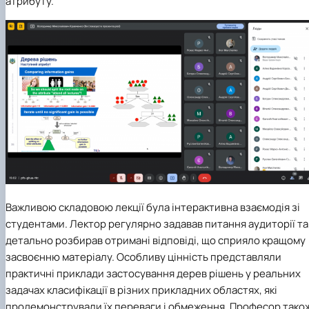
атрибуту.
Важливою складовою лекції була інтерактивна взаємодія зі
студентами. Лектор регулярно задавав питання аудиторії та
детально розбирав отримані відповіді, що сприяло кращому
засвоєнню матеріалу. Особливу цінність представляли
практичні приклади застосування дерев рішень у реальних
задачах класифікації в різних прикладних областях, які
продемонстрували їх переваги і обмеження. Професор тако