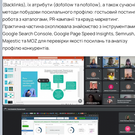
(Backlinks), їх атрибути (dofollow та nofollow), а також сучасн
методи побудови посилального профілю: гостьовий постинг
робота з каталогами, PR-кампанії та крауд-маркетинг.
Практична частина охоплювала знайомство з інструментам
Google Search Console, Google Page Speed Insights, Semrush
Majestic та MOZ для перевірки якості посилань та аналізу
профілю конкурентів.