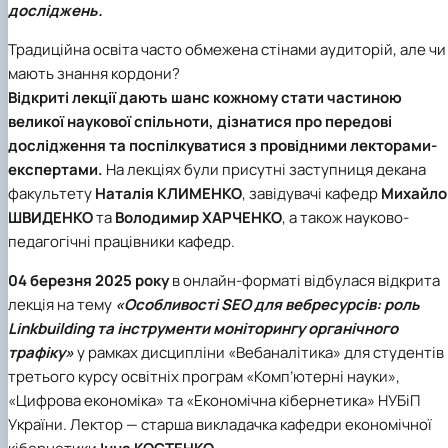
досліджень.
Іноземні мови
Їдальні та буфети
Центр вивчення мов
Психологічна підтримка
Біоетична комісія
Рада молодих вчених
Методичні рекомендації, пам'ятки
ЦКНО «Агропромисловий комплекс, лісове і
Доступ до публічної інформації
Наглядова рада
Історія університету
Працевлаштування
Студентські квитки
Інклюзивне середовище
Наукові видання
садово-паркове господарство, ветеринарна
Наукові школи
Форми документів
Державні закупівлі
Рада роботодавців
Видатні випускники та працівники
Традиційна освіта часто обмежена стінами аудиторій, але чи
Наука для бізнесу
медицина»
Стартап школа НУБіП України
Патентно-ліцензійна діяльність
Досліднику та автору
Офіційна символіка
Благодійний фонд «Голосіївська ініціатива
Звіт ректора
мають знання кордони?
Обладнання НУБіП України
Звіт про проведення НТЗ
Каталог наукових послуг
Антикорупційні заходи
2020»
Пам'яті захисників України
Відкриті лекції дають шанс кожному стати частиною
Наукові журнали НУБіП України
«SEB-2024»
Гендерна радниця
Почесні доктори і професори НУБіП України
Уповноважена особа з питань запобігання 
Наукові журнали НУБіП України (English)
«SEB-2025»
Контактна інформація
виявлення корупції
Пресслужба
великої наукової спільноти, дізнатися про передові
Пам'ятка про проведення науково-технічни
Університетський кур'єр
Положення про антикорупційного
дослідження та поспілкуватися з провідними лекторами-
заходів
уповноваженого НУБіП України
Вибори ректора
експертами.
На лекціях були присутні заступниця декана
Порядок планування та організації
Програма розвитку університету «Голосіївсь
Національні нормативно-правові акти
факультету
Наталія
КЛИМЕНКО
, завідувачі кафедр
Михайло
проведення НТЗ
ініціатива – 2025»
Нормативно-правові акти НУБіП України
ШВИДЕНКО
та
Володимир ХАРЧЕНКО
, а також науково-
Результати науково-технічних заходів
Інформаційні ресурси НАЗК
педагогічні працівники кафедр.
Монографії
Методичні роз’яснення НАЗК
Антикорупційні заходи
04 березня 2025 року
в онлайн-форматі відбулася відкрита
лекція на тему
«Особливості SEO для вебресурсів: роль
Linkbuilding та інструменти моніторингу органічного
трафіку»
у рамках дисципліни «Вебаналітика» для студентів
третього курсу освітніх програм «Комп’ютерні науки»,
«Цифрова економіка» та «Економічна кібернетика» НУБіП
України. Лектор — старша викладачка кафедри економічної