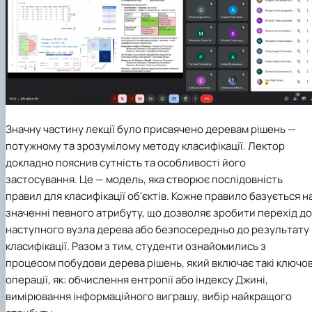
Значну частину лекції було присвячено деревам рішень —
потужному та зрозумілому методу класифікації. Лектор
докладно пояснив сутність та особливості його
застосування. Це — модель, яка створює послідовність
правил для класифікації об'єктів. Кожне правило базується н
значенні певного атрибуту, що дозволяє зробити перехід до
наступного вузла дерева або безпосередньо до результату
класифікації. Разом з тим, студенти ознайомились з
процесом побудови дерева рішень, який включає такі ключов
операції, як: обчислення ентропії або індексу Джині,
вимірювання інформаційного виграшу, вибір найкращого