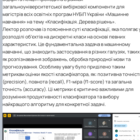
загальноуніверситетської вибіркової компоненти для
магістрів всіх освітніх програм НУБіП України «Машинне
навчання» на тему «Класифікація. Дерева рішень».
Лектор розпочав із пояснення суті класифікації, яка полягає 
розподілі об'єктів на дискретні класи на основі певних
характеристик. Це фундаментальна задача в машинному
навчанні, що знаходить застосування в різних галузях, таких
як розпізнавання зображень, обробка природної мови та
прогнозування. Особливу увагу було приділено таким
метрикам оцінки якості класифікатора, як: позитивна точніст
(precision), повнота (recall), F1-міра (f1-score) та загальна
точність (accuracy). Ці метрики є критично важливими для
розуміння продуктивності класифікатора та вибору
найкращого алгоритму для конкретної задачі.