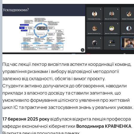
Під час лекції лектор висвітлив аспекти координації команд,
управління ризиками і вибору відповідної методології
залежно від складності, обсягів і вимог проєкту.
Студенти активно долучалися до обговорення, наводили
приклади з власного досвіду та ставили запитання, що
уможливило формування цілісного уявлення про життєвий
цикл ІС та практичне застосування знань у реальних умовах.
17 березня 2025 року
відбулася відкрита лекція професора
кафедри економічної кібернетики
Володимира
КРАВЧЕНКА
.
Відкрита лекція проходила в рамках