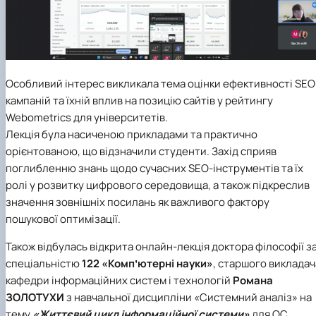
Особливий інтерес викликала тема оцінки ефективності SEO
кампаній та їхній вплив на позицію сайтів у рейтингу
Webometrics для університетів.
Лекція була насиченою прикладами та практично
орієнтованою, що відзначили студенти. Захід сприяв
поглибленню знань щодо сучасних SEO-інструментів та їх
ролі у розвитку цифрового середовища, а також підкреслив
значення зовнішніх посилань як важливого фактору
пошукової оптимізації.
Також відбулась відкрита онлайн-лекція доктора філософії з
спеціальністю
122 «Компʼютерні науки»
, старшого викладач
кафедри інформаційних систем і технологій
Романа
ЗОЛОТУХИ
з навчальної дисципліни «Системний аналіз» на
тему
«Життєвий цикл інформаційної системи»
для ОС