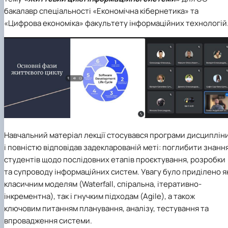
бакалавр спеціальності «Економічна кібернетика» та
«Цифрова економіка» факультету інформаційних технологій
Навчальний матеріал лекції стосувався програми дисциплін
і повністю відповідав задекларованій меті: поглибити знанн
студентів щодо послідовних етапів проєктування, розробки
та супроводу інформаційних систем. Увагу було приділено я
класичним моделям (Waterfall, спіральна, ітеративно-
інкрементна), так і гнучким підходам (Agile), а також
ключовим питанням планування, аналізу, тестування та
впровадження системи.