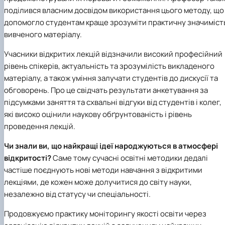
поділився власним досвідом використання цього методу, що
допомогло студентам краще зрозуміти практичну значиміст
вивченого матеріалу.
Учасники відкритих лекцій відзначили високий професійний
рівень спікерів, актуальність та зрозумілість викладеного
матеріалу, а також уміння залучати студентів до дискусії та
обговорень. Про це свідчать результати анкетування за
підсумками заняття та схвальні відгуки від студентів і колег,
які високо оцінили наукову обґрунтованість і рівень
проведення лекцій.
Чи знали ви, що найкращі ідеї народжуються в атмосфері
відкритості?
Саме тому сучасні освітні методики дедалі
частіше поєднують нові методи навчання з відкритими
лекціями, де кожен може долучитися до світу науки,
незалежно від статусу чи спеціальності.
Продовжуємо практику моніторингу якості освіти через