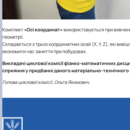
Комплект
«Осі координат»
використовується при вивченні
геометрії.
Складається з трьох координатних осей (X, Y, Z), які вив
економити час заняття при побудовах.
Викладачі циклової комісії фізико-математичних дисци
сприяння у придбанні даного матеріально-технічного
Голова циклової комісії, Ольга Якимович.