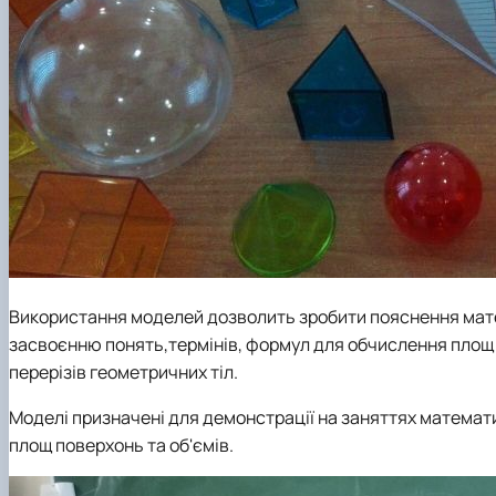
Використання моделей дозволить зробити пояснення мат
засвоєнню понять,термінів, формул для обчислення площ п
перерізів геометричних тіл.
Моделі призначені для демонстрації на заняттях математики
площ поверхонь та об'ємів.