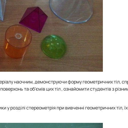
еріалу наочним, демонструючи форму геометричних тіл, с
оверхонь та об'ємів цих тіл , ознайомити студентів з різн
 у розділі стереометрія при вивченні геометричних тіл, їх 