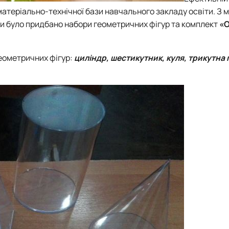
матеріально-технічної бази навчального закладу освіти. З 
и було придбано набори геометричних фігур та комплект
«О
геометричних фігур:
циліндр, шестикутник, куля, трикутна 