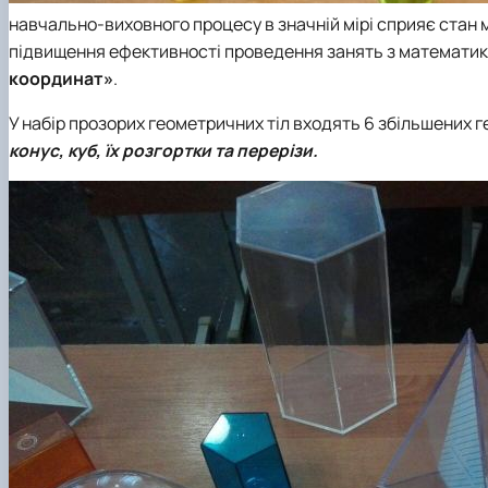
навчально-виховного процесу в значній мірі сприяє стан 
підвищення ефективності проведення занять з математик
координат»
.
У набір прозорих геометричних тіл входять 6 збільшених 
конус, куб, їх розгортки та перерізи.