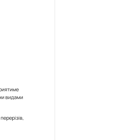
приятиме
ими видами
перерізів,