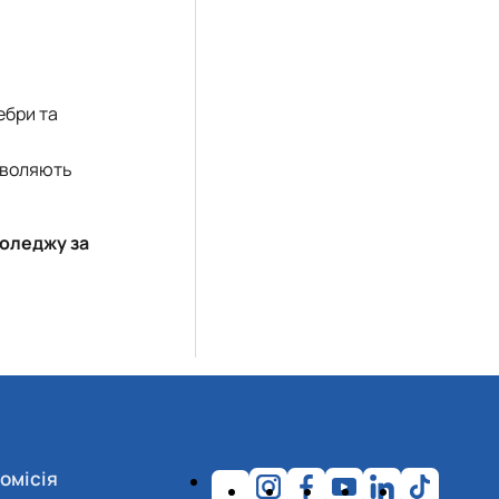
ебри та
озволяють
коледжу за
омісія