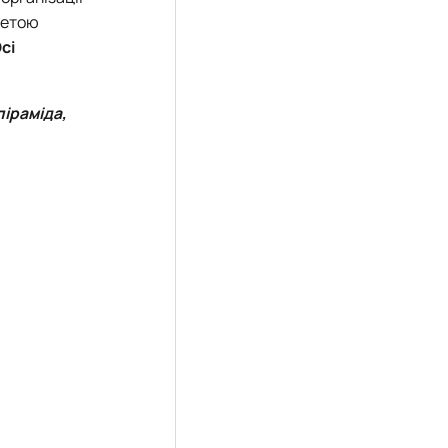
метою
сі
піраміда,