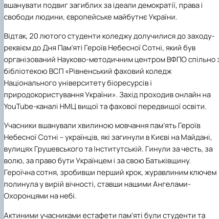
вшанувати подвиг загиблих за ідеали демократії, права і
Іноземні мови
Їдальні та буфети
Центр вивчення мов
Психологічна підтримка
Біоетична комісія
Рада молодих вчених
Методичні рекомендації, пам'ятки
ЦКНО «Агропромисловий комплекс, лісове і
Доступ до публічної інформації
Наглядова рада
Історія університету
Працевлаштування
Студентські квитки
свободи людини, європейське майбутнє України.
Інклюзивне середовище
Наукові видання
садово-паркове господарство, ветеринарна
Наукові школи
Форми документів
Державні закупівлі
Рада роботодавців
Видатні випускники та працівники
Наука для бізнесу
медицина»
Стартап школа НУБіП України
Патентно-ліцензійна діяльність
Досліднику та автору
Офіційна символіка
Благодійний фонд «Голосіївська ініціатива
Звіт ректора
Відтак, 20 лютого студенти коледжу долучилися до заходу-
Обладнання НУБіП України
Звіт про проведення НТЗ
Каталог наукових послуг
Антикорупційні заходи
2020»
Пам'яті захисників України
реквієм до Дня Пам’яті Героїв Небесної Сотні, який був
Наукові журнали НУБіП України
«SEB-2024»
Гендерна радниця
Почесні доктори і професори НУБіП України
Уповноважена особа з питань запобігання 
Наукові журнали НУБіП України (English)
«SEB-2025»
Контактна інформація
виявлення корупції
Пресслужба
організований Науково-методичним центром ВФПО спільно 
Пам'ятка про проведення науково-технічни
Університетський кур'єр
Положення про антикорупційного
бібліотекою ВСП «Рівненський фаховий коледж
заходів
уповноваженого НУБіП України
Вибори ректора
Національного університету біоресурсів і
Порядок планування та організації
Програма розвитку університету «Голосіївсь
Національні нормативно-правові акти
природокористування України». Захід проходив онлайн на
проведення НТЗ
ініціатива – 2025»
Нормативно-правові акти НУБіП України
YouTube-каналі НМЦ вищої та фахової передвищої освіти.
Результати науково-технічних заходів
Інформаційні ресурси НАЗК
Монографії
Методичні роз’яснення НАЗК
Учасники вшанували хвилиною мовчання пам’ять Героїв
Антикорупційні заходи
Небесної Сотні – українців, які загинули в Києві на Майдані,
вулицях Грушевського та Інститутській. Гинули за честь, за
волю, за право бути Українцем і за свою Батьківщину.
Героїчна сотня, зробивши перший крок, журавлиним ключем
полинула у вирій вічності, ставши нашими Ангелами-
Охоронцями на небі.
Актиними учасниками естафети пам'яті були студенти та