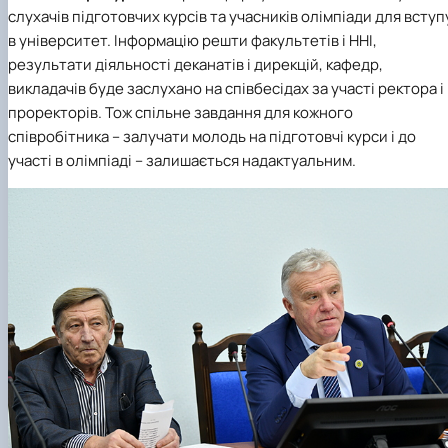
слухачів підготовчих курсів та учасників олімпіади для вступ
в університет. Інформацію решти факультетів і ННІ,
результати діяльності деканатів і дирекцій, кафедр,
викладачів буде заслухано на співбесідах за участі ректора і
проректорів. Тож спільне завдання для кожного
співробітника – залучати молодь на підготовчі курси і до
участі в олімпіаді – залишається надактуальним.