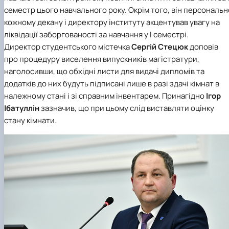
семестр цього навчального року. Окрім того, він персональн
кожному декану і директору інституту акцентував увагу на
ліквідації заборгованості за навчання у І семестрі.
Директор студентського містечка
Сергій Стецюк
доповів
про процедуру виселення випускників магістратури,
наголосивши, що обхідні листи для видачі дипломів та
додатків до них будуть підписані лише в разі здачі кімнат в
належному стані і зі справним інвентарем. Принагідно
Ігор
Ібатуллін
зазначив, що при цьому слід виставляти оцінку
стану кімнати.