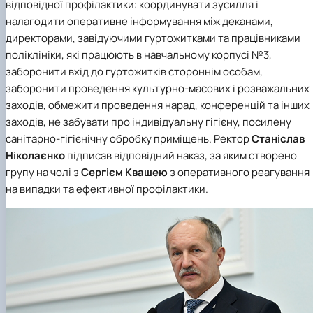
відповідної профілактики: координувати зусилля і
налагодити оперативне інформування між деканами,
директорами, завідуючими гуртожитками та працівниками
поліклініки, які працюють в навчальному корпусі №3,
заборонити вхід до гуртожитків стороннім особам,
заборонити проведення культурно-масових і розважальних
заходів, обмежити проведення нарад, конференцій та інших
заходів, не забувати про індивідуальну гігієну, посилену
санітарно-гігієнічну обробку приміщень. Ректор
Станіслав
Ніколаєнко
підписав відповідний наказ, за яким створено
групу на чолі з
Сергієм Квашею
з оперативного реагування
на випадки та ефективної профілактики.