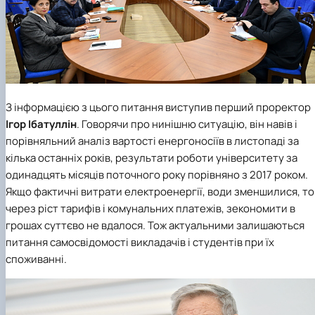
З інформацією з цього питання виступив перший проректор
Ігор Ібатуллін
. Говорячи про нинішню ситуацію, він навів і
порівняльний аналіз вартості енергоносіїв в листопаді за
кілька останніх років, результати роботи університету за
одинадцять місяців поточного року порівняно з 2017 роком.
Якщо фактичні витрати електроенергії, води зменшилися, то
через ріст тарифів і комунальних платежів, зекономити в
грошах суттєво не вдалося. Тож актуальними залишаються
питання самосвідомості викладачів і студентів при їх
споживанні.