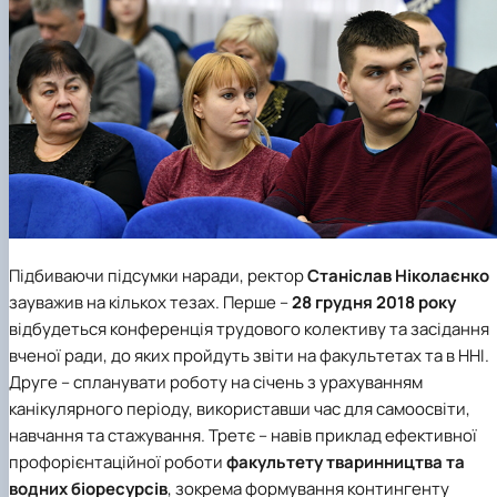
Підбиваючи підсумки наради, ректор
Станіслав Ніколаєнко
зауважив на кількох тезах. Перше –
28 грудня 2018 року
відбудеться конференція трудового колективу та засідання
вченої ради, до яких пройдуть звіти на факультетах та в ННІ.
Друге – спланувати роботу на січень з урахуванням
канікулярного періоду, використавши час для самоосвіти,
навчання та стажування. Третє – навів приклад ефективної
профорієнтаційної роботи
факультету тваринництва та
водних біоресурсів
, зокрема формування контингенту