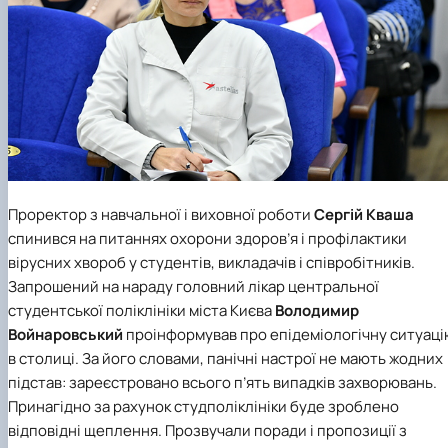
Проректор з навчальної і виховної роботи
Сергій Кваша
спинився на питаннях охорони здоров’я і профілактики
вірусних хвороб у студентів, викладачів і співробітників.
Запрошений на нараду головний лікар центральної
студентської поліклініки міста Києва
Володимир
Войнаровський
проінформував про епідеміологічну ситуац
в столиці. За його словами, панічні настрої не мають жодних
підстав: зареєстровано всього п’ять випадків захворювань.
Принагідно за рахунок студполіклініки буде зроблено
відповідні щеплення. Прозвучали поради і пропозиції з