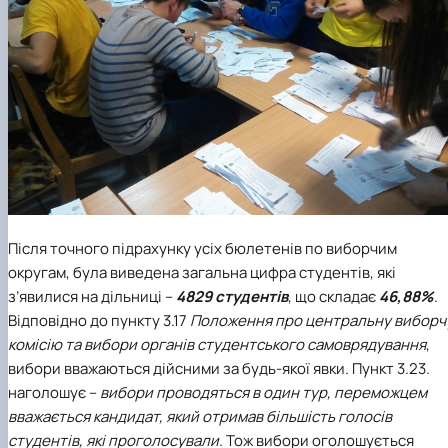
Після точного підрахунку усіх бюлетенів по виборчим
округам, була виведена загальна цифра студентів, які
з’явилися на дільниці –
4829 студентів
, що складає
46,88%
.
Відповідно до пункту 3.17
Положення про центральну виборч
комісію та вибори органів студентського самоврядування
,
вибори вважаються дійсними за будь-якої явки. Пункт 3.23.
наголошує –
вибори проводяться в один тур, переможцем
вважається кандидат, який отримав більшість голосів
студентів, які проголосували
. Тож вибори оголошується