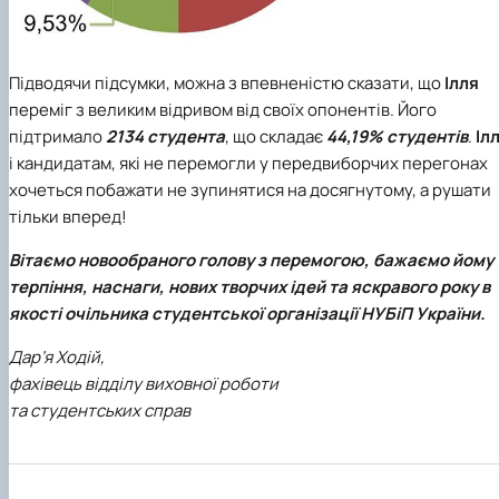
Підводячи підсумки, можна з впевненістю сказати, що
Ілля
переміг з великим відривом від своїх опонентів. Його
підтримало
2134 студента
, що складає
44,19% студентів
.
Ілл
і кандидатам, які не перемогли у передвиборчих перегонах
хочеться побажати не зупинятися на досягнутому, а рушати
тільки вперед!
Вітаємо новообраного голову з перемогою, бажаємо йому
терпіння, наснаги, нових творчих ідей та яскравого року в
якості очільника студентської організації НУБіП України.
Дар’я Ходій,
фахівець відділу виховної роботи
та студентських справ