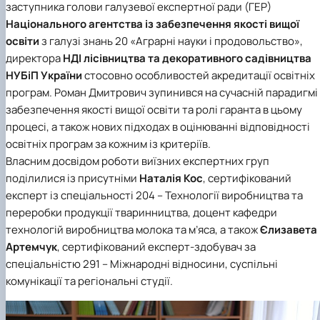
заступника голови галузевої експертної ради (ГЕР)
Національного агентства із забезпечення якості вищої
освіти
з галузі знань
20 «Аграрні науки і продовольство»
,
директора
НДІ лісівництва та декоративного садівництва
НУБіП
України
стосовно особливостей акредитації освітніх
програм. Роман Дмитрович зупинився на сучасній парадигмі
забезпечення якості вищої освіти та ролі гаранта в цьому
процесі, а також нових підходах в оцінюванні відповідності
освітніх програм за кожним із критеріїв.
Власним досвідом роботи виїзних експертних груп
поділилися із присутніми
Наталія Кос
, сертифікований
експерт із спеціальності
204 – Технології виробництва та
переробки продукції тваринництва
, доцент кафедри
технологій виробництва молока та м’яса, а також
Єлизавета
Артемчук
, сертифікований експерт-здобувач за
спеціальністю
291 – Міжнародні відносини, суспільні
комунікації та регіональні студії
.