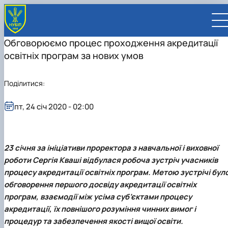
Обговорюємо процес проходження акредитації
освітніх програм за нових умов
Поділитися:
UA
EN
пт, 24 січ 2020 - 02:00
ВСТУПНИКУ
Вступ до НУБіП України 2026
СТУДЕНТУ
23 січня за ініціативи проректора з навчальної і виховної
Приймальна комісія
Навчання
ПРАЦІВНИКУ
Правила прийому
Додаткова освіта
Розклад та графік освітнього процесу
роботи
Сергія Кваші
відбулася робоча зустріч учасників
Освітній процес
НАУКОВЦЮ
Для осіб з тимчасово окупованих територій
Позанавчальна діяльність
Кабінет студента
Друга вища освіта
Міжнародна діяльність
Ліцензія
Наукова діяльність
УНІВЕРСИТЕТ
процесу акредитації освітніх програм. Метою зустрічі бул
Зимовий вступ
Студентське самоврядування
Elearn
Подвійний диплом
Спорт
Довідкова інформація
Організація освітнього процесу
Відрядження за кордон
Аспіранту / Докторанту
Наукова та інноваційна діяльність
Управління і самоврядування
обговорення першого досвіду акредитації освітніх
Календар
Факультети / ННІ
Підготовчий курс НМТ
Довідкова інформація
Наукова бібліотека
Міжнародні можливості
Культура і просвіта
Сенат Студентської організації
Профспілкова організація
Система забезпечення якості освітнього
Мобільність ERASMUS+
Відпочинок на морі
Захисти дисертацій
Наукові новини
Загальна інформація
Керівництво
програм, взаємодії між усіма суб’єктами процесу
Відділи/Служби
E-learn
Для іноземців / For foreigners
Пільги
Вибіркові дисципліни
Військова освіта
Автошкола
Профком студентів і аспірантів
Оплата за навчання та проживання
процесу
Університети-партнери
Видавництво
Законодавче та нормативне забезпечення
Тематичні плани НДР
Офіційні документи
Президент
Система менеджменту якості
акредитації, їх повнішого розуміння чинних вимог і
Розклад
Військова освіта
Бакалавр / Bachelor
Сторінка магістра
IQ-простір
Студентські ради гуртожитків
Поселення до гуртожитків
Сертифікатні програми
Актуальні можливості
Корпоративна пошта
Центр колективного користування науковим
Підсумки наукової діяльності
Законодавча база
Стратегія розвитку на період 2026-2030рр.
Ректорат
Іспит на рівень володіння державною
процедур та забезпечення якості вищої освіти.
Магістерські програми / Master
Стипендія
Замовлення довідок
Підвищення кваліфікації
Оздоровчий центр
обладнанням
Студентська наукова робота
Положення
«ГОЛОСІЇВСЬКА ІНІЦІАТИВА – 2030»
мовою
Вчена Рада