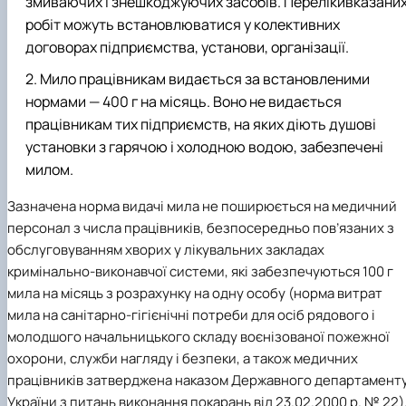
змиваючих і знешкоджуючих засобів. Перелікивказани
робіт можуть встановлюватися у колективних
договорах підприємства, установи, організації.
Мило працівникам видається за встановленими
нормами — 400 г на місяць. Воно не видається
працівникам тих підприємств, на яких діють душові
установки з гарячою і холодною водою, забезпечені
милом.
Зазначена норма видачі мила не поширюється на медичний
персонал з числа працівників, безпосередньо пов’язаних з
обслуговуванням хворих у лікувальних закладах
кримінально-виконавчої системи, які забезпечуються 100 г
мила на місяць з розрахунку на одну особу (норма витрат
мила на санітарно-гігієнічні потреби для осіб рядового і
молодшого начальницького складу воєнізованої пожежної
охорони, служби нагляду і безпеки, а також медичних
працівників затверджена наказом Державного департамент
України з питань виконання покарань від 23.02.2000 p. № 22)