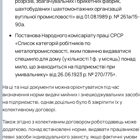
розрізів, збагачувальних і брикетних фабрик,
шахтобудівних і шахтомонтажних організацій
вугільної промисловості» від 01.08.1989 р. № 261а/15-
90а.
Постанова Народного комісаріату праці СРСР
«Список категорій робітників по
металопромисловості, яким повинно видаватися
спецмило для дому (у кількості 1 ф. у місяць) понад
мило, що знаходиться на підприємстві при
умивальнику» від 26.06.1923 р. № 270/775».
На ці та інші документи можна орієнтуватися під час
визначення норми видачі мийних і знешкоджувальних засобі
на підприємстві, однак доцільно було б закріпити їх у
колективному договорі.
Також згідно з колективним договором роботодавець може
додатково, понад встановлені норми, видавати працівникові
певні засоби індивідуального захисту, якщо фактичні умови