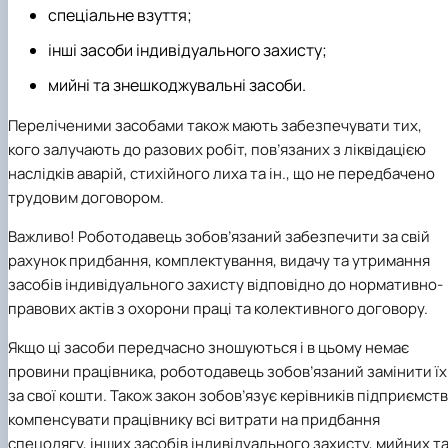
Іноземні мови
Їдальні та буфети
Центр вивчення мов
Психологічна підтримка
спеціальне взуття;
Біоетична комісія
Рада молодих вчених
Методичні рекомендації, пам'ятки
ЦКНО «Агропромисловий комплекс, лісове і
Доступ до публічної інформації
Наглядова рада
Історія університету
Працевлаштування
Студентські квитки
Інклюзивне середовище
Наукові видання
садово-паркове господарство, ветеринарна
Наукові школи
Форми документів
Державні закупівлі
Рада роботодавців
Видатні випускники та працівники
інші засоби індивідуального захисту;
Наука для бізнесу
медицина»
Стартап школа НУБіП України
Патентно-ліцензійна діяльність
Досліднику та автору
Офіційна символіка
Благодійний фонд «Голосіївська ініціатива
Звіт ректора
Обладнання НУБіП України
Звіт про проведення НТЗ
Каталог наукових послуг
Антикорупційні заходи
2020»
Пам'яті захисників України
мийні та знешкоджувальні засоби.
Наукові журнали НУБіП України
«SEB-2024»
Гендерна радниця
Почесні доктори і професори НУБіП України
Уповноважена особа з питань запобігання 
Наукові журнали НУБіП України (English)
«SEB-2025»
Контактна інформація
виявлення корупції
Пресслужба
Переліченими засобами також мають забезпечувати тих,
Пам'ятка про проведення науково-технічни
Університетський кур'єр
Положення про антикорупційного
кого залучають до разових робіт, пов’язаних з ліквідацією
заходів
уповноваженого НУБіП України
Вибори ректора
наслідків аварій, стихійного лиха та ін., що не передбачено
Порядок планування та організації
Програма розвитку університету «Голосіївсь
Національні нормативно-правові акти
трудовим договором.
проведення НТЗ
ініціатива – 2025»
Нормативно-правові акти НУБіП України
Результати науково-технічних заходів
Інформаційні ресурси НАЗК
Важливо! Роботодавець зобов’язаний забезпечити за свій
Монографії
Методичні роз’яснення НАЗК
рахунок придбання, комплектування, видачу та утримання
Антикорупційні заходи
засобів індивідуального захисту відповідно до нормативно-
правових актів з охорони праці та колективного договору.
Якщо ці засоби передчасно зношуються і в цьому немає
провини працівника, роботодавець зобов’язаний замінити їх
за свої кошти. Також закон зобов’язує керівників підприємств
компенсувати працівнику всі витрати на придбання
спецодягу, інших засобів індивідуального захисту, мийних т