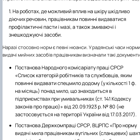
На роботах, де можливий вплив на шкіру шкідливо
діючих речовин, працівникам повинні видаватися
профілактичні пасти і мазі, а також змиваючі і
знешкоджуючі засоби.
Наразі стосовно норм є певні нюанси. У радянські часи норм
видачі мийних засобів працівникам визначали такі документи
Постанова Народного комісаріату праці СРСР
«Список категорій робітників та службовців, яким
повинні видавати спецмило додому (у кількості 1 ф.
на місяць) понад мило, що знаходиться в
підприємствах при умивальниках (ст. 141 Кодексу
законів про працю)» від 20.09.1923 р. № 80 (не
застосовується на території України від 17.03.2017).
Постанова Держкомпраці СРСР, ВЦРПС «Про норму
видачі мила працівникам вугільних (сланцевих) шахт