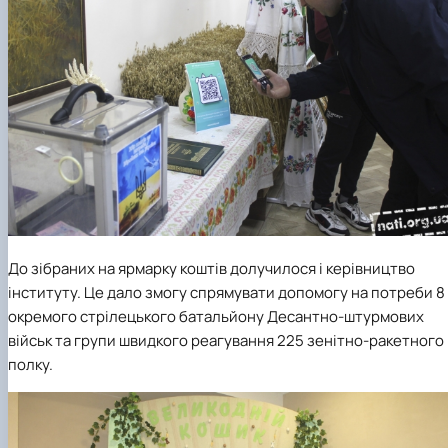
До зібраних на ярмарку коштів долучилося і керівництво
інституту. Це дало змогу спрямувати допомогу на потреби
8
окремого стрілецького батальйону Десантно-штурмових
військ та групи швидкого реагування 225 зенітно-ракетного
полку.