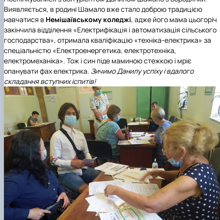
Виявляється, в родині Шамало вже стало доброю традицією
навчатися в
Немішаївському коледжі
, адже його мама цьогоріч
закінчила відділення «Електрифікація і автоматизація сільського
господарства», отримала кваліфікацію «техніка-електрика» за
спеціальністю «Електроенергетика, електротехніка,
електромеханіка». Тож і син піде маминою стежкою і мріє
опанувати фах електрика.
Зичимо Данилу успіху і вдалого
складання вступних іспитів!