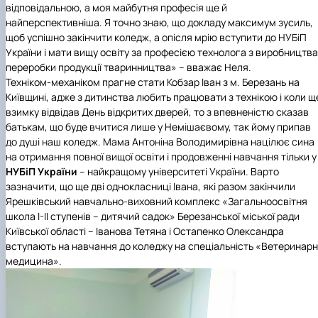
відповідальною, а моя майбутня професія ще й
найперспективніша. Я точно знаю, що докладу максимум зусиль,
щоб успішно закінчити коледж, а опісля мрію вступити до НУБіП
України і мати вищу освіту за професією технолога з виробництва 
переробки продукції тваринництва» – вважає Неля.
Техніком-механіком прагне стати Кобзар Іван з м. Березань на
Київщині, адже з дитинства любить працювати з технікою і коли щ
взимку відвідав День відкритих дверей, то з впевненістю сказав
батькам, що буде вчитися лише у Немішаєвому, так йому припав
до душі наш коледж. Мама Антоніна Володимирівна націлює сина
на отримання повної вищої освіти і продовженні навчання тільки у
НУБіП України
– найкращому університеті України. Варто
зазначити, що ще дві однокласниці Івана, які разом закінчили
Ярешківський навчально-виховний комплекс «Загальноосвітня
школа І-ІІ ступенів – дитячий садок» Березанської міської ради
Київської області – Іванова Тетяна і Остапенко Олександра
вступають на навчання до коледжу на спеціальність «Ветеринар
медицина».