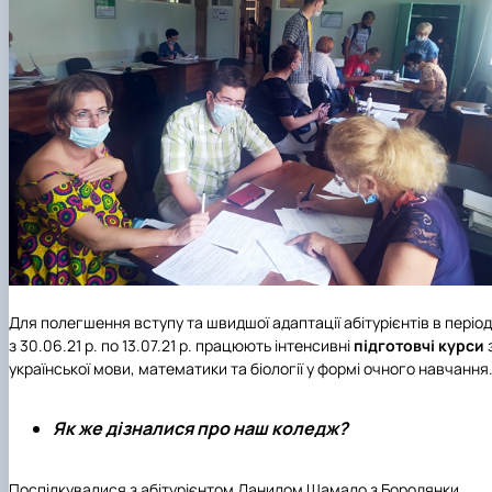
Для полегшення вступу та швидшої адаптації абітурієнтів в період
з 30.06.21 р. по 13.07.21 р. працюють інтенсивні
підготовчі курси
української мови, математики та біології у формі очного навчання
Як же дізналися про наш коледж?
Поспілкувалися з абітурієнтом Данилом Шамало з Бородянки.