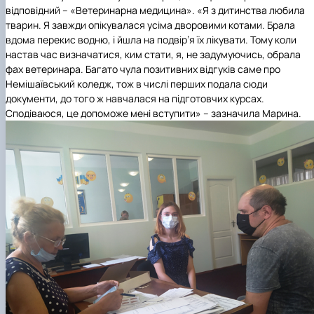
відповідний – «Ветеринарна медицина». «Я з дитинства любила
тварин. Я завжди опікувалася усіма дворовими котами. Брала
вдома перекис водню, і йшла на подвір’я їх лікувати. Тому коли
настав час визначатися, ким стати, я, не задумуючись, обрала
фах ветеринара. Багато чула позитивних відгуків саме про
Немішаївський коледж, тож в числі перших подала сюди
документи, до того ж навчалася на підготовчих курсах.
Сподіваюся, це допоможе мені вступити» – зазначила Марина.