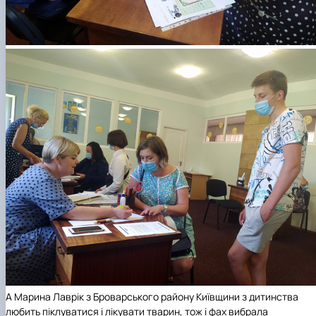
А Марина Лаврік з Броварського району Київщини з дитинства
любить піклуватися і лікувати тварин, тож і фах вибрала