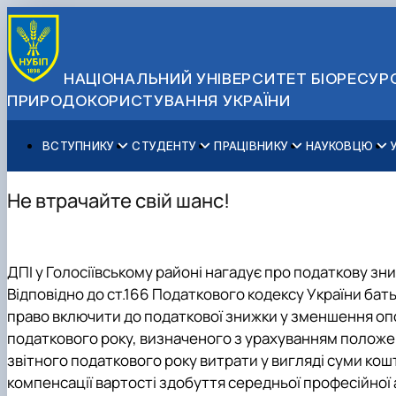
НАЦІОНАЛЬНИЙ УНІВЕРСИТЕТ БІОРЕСУРС
ПРИРОДОКОРИСТУВАННЯ УКРАЇНИ
ВСТУПНИКУ
СТУДЕНТУ
ПРАЦІВНИКУ
НАУКОВЦЮ
Вступ до НУБіП України 2026
Навчання
Освітній процес
Наукова діяльність
Управління і самоврядування
Приймальна комісія
Додаткова освіта
Міжнародна діяльність
Аспіранту / Докторанту
Загальна інформація
Не втрачайте свій шанс!
Правила прийому
Позанавчальна діяльність
Довідкова інформація
Захисти дисертацій
Офіційні документи
Для осіб з тимчасово окупованих територій
Студентське самоврядування
Профспілкова організація
Законодавче та нормативне забезпечення
Стратегія розвитку на період 2026-2030рр. «ГОЛОСІ
Зимовий вступ
Довідкова інформація
Центр колективного користування науковим обладна
Доступ до публічної інформації
ДПІ у Голосіївському районі нагадує про податкову зн
Підготовчий курс НМТ
Пільги
Біоетична комісія
Державні закупівлі
Відповідно до ст.166 Податкового кодексу України бать
Для іноземців / For foreigners
Наукові видання
Офіційна символіка
право включити до податкової знижки у зменшення оп
Військова освіта
Наука для бізнесу
Антикорупційні заходи
податкового року, визначеного з урахуванням положень
Гендерна радниця
звітного податкового року витрати у вигляді суми кош
Контактна інформація
компенсації вартості здобуття середньої професійної 