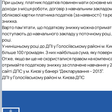
При цьому, платник податків повинен мати основне мі
доходи з місця роботи, договір з навчальним закладом
облікової картки платника податків (за наявності) та 
знижка.
Варто пам’ятати, що податкову знижку можна отримати
поступають до навчального закладу у поточному році
році.
У нинішньому році до ДПІ у Голосіївському районі м. 
більше 100 громадян. З них найбільша сума, яку поверн
Отже, якщо ви ще не скористалися правом на компенса
отримайте податкову знижку за сплачене навчання у 2
сайті ДПС у м. Києві у банері “Декларування – 2013”.
ДПІ у Голосіївському районі м. Києва ДПС