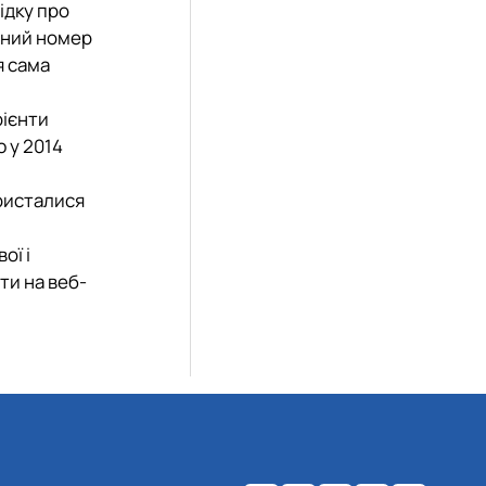
ідку про
ійний номер
я сама
рієнти
 у 2014
ористалися
ої і
ти на веб-