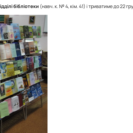
дділі бібліотеки
(навч. к. № 4, кім. 41) і триватиме до 22 гр