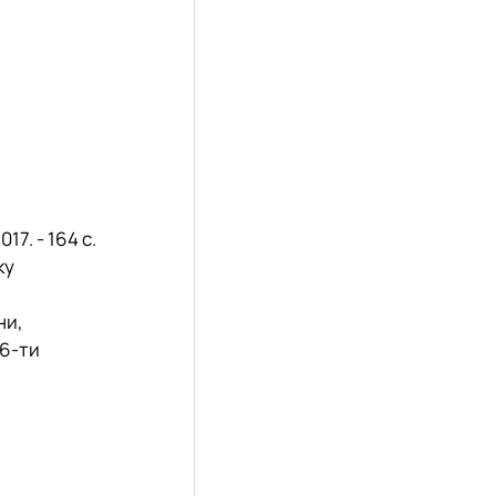
17. - 164 с.
ку
ни,
 6-ти