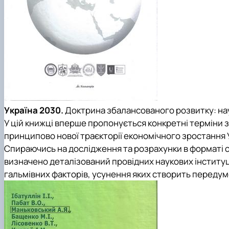
Україна 2030.
Доктрина збалансованого розвитку: наукове
У цій книжці вперше пропонується конкретні терміни з
принципово нової траєкторії економічного зростання У
Спираючись на дослідження та розрахунки в форматі с
визначено деталізований провідних наукових інституц
гальмівних факторів, усунення яких створить передум