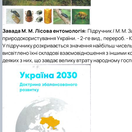
Завада М. М. Лісова ентомологія:
Підручник / М. М. 
природокористування України. - 2-ге вид., перероб. - К.:
У підручнику розкривається значення найбільш чисельн
висвітлено їхні складові взаємовідношення з іншими 
деяких з них, що завдає велику втрату народному госпо