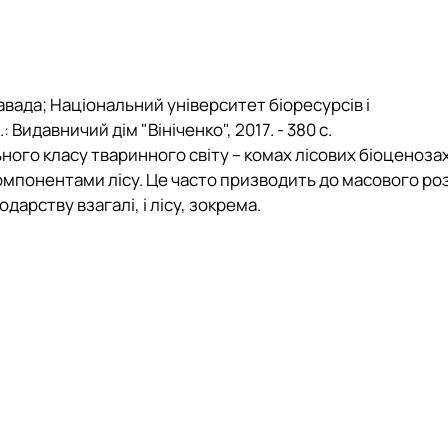
Завада; Національний університет біоресурсів і
 Видавничий дім "Вініченко", 2017. - 380 с.
ого класу тваринного світу – комах лісових біоценозах
компонентами лісу. Це часто призводить до масового р
дарству взагалі, і лісу, зокрема.