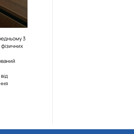
редньому 3
и фізичних
ований
від
ання