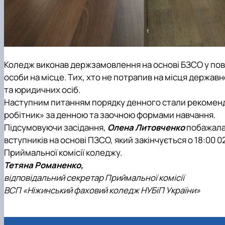
Коледж виконав держзамовлення на основі БЗСО у повн
особи на місце. Тих, хто не потрапив на місця держа
та юридичних осіб.
Наступним питанням порядку денного стали рекомендац
робітник» за денною та заочною формами навчання.
Підсумовуючи засідання,
Олена Литовченко
побажала
вступників на основі ПЗСО, який закінчується о 18:00 
Приймальної комісії коледжу.
Тетяна Романенко,
відповідальний секретар Приймальної комісії
ВСП «Ніжинський фаховий коледж НУБіП України»