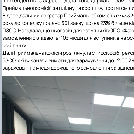
претендентів на адресне додаткове державне замовлен
Приймальної комісії, за плідну та кропітку, протягом л
Відповідальний секретар Приймальної комісії
Тетяна 
року до коледжу подано 501 заяву, що на 23% більше ві
ПЗСО. Нагадала, що цьогоріч для вступників ОПС «Фа
замовлення складають: 103 місця для вступників на осн
робітник».
Далі Приймальна комісія розглянула список осіб, ре
БЗСО, які виконали вимоги для зарахування до 12:00 29
зараховані на місця державного замовлення за відпо