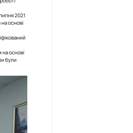
 роботі
 липня 2021
 на основі
ліфікований
 на основі
би були