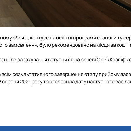
ому обсязі, конкурс на освітні програми становив у се
вного замовлення, було рекомендовано на місця за кошт
ії до зарахування вступників на основі ОКР «Кваліфік
 всім результативного завершення етапу прийому заяв 
02 серпня 2021 року та оголосила дату наступного засід