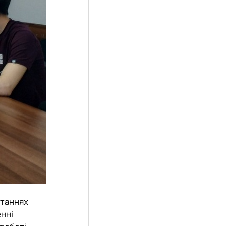
итаннях
енні