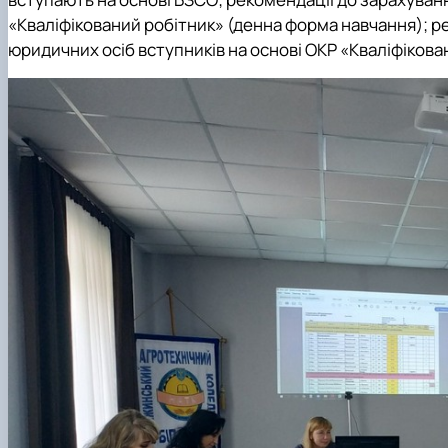
«Кваліфікований робітник» (денна форма навчання); ре
юридичних осіб вступників на основі ОКР «Кваліфікова