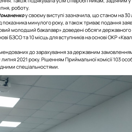
ня. Також подякувала усім співробітникам, задіяним у
ипня, роботу.
Романенко
у своєму виступі зазначила, що станом на 30
д показника минулого року, а також триває подання заяв
ховий молодший бакалавр» доведені обсяги державного
ові БЗСО та 10 місць для вступників на основі ОКР «Ква
комендованих до зарахування за державним замовленням
 липня 2021 року. Рішенням Приймальної комісії 103 осо
відними спеціальностями.