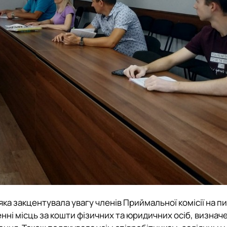
 яка закцентувала увагу членів Приймальної комісії на п
і місць за кошти фізичних та юридичних осіб, визнач