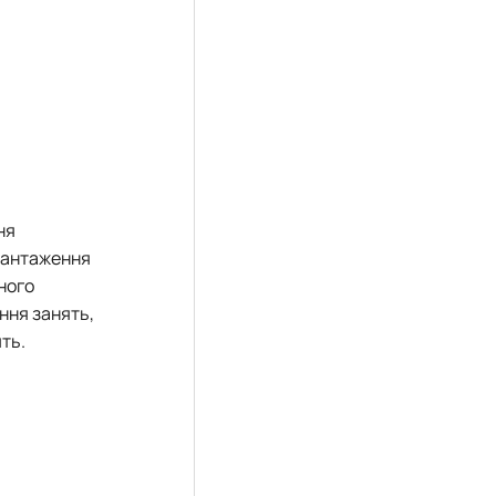
ня
вантаження
ного
ння занять,
ть.