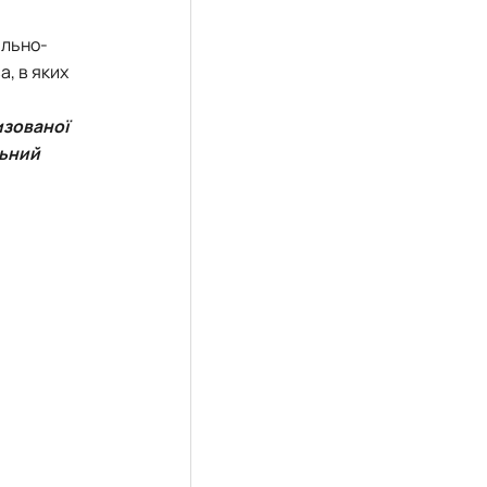
ально-
, в яких
изованої
льний