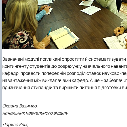
Зазначені модулі покликані спростити й систематизувати
контингенту студентів до розрахунку навчального наван
кафедр, провести попередній розподіл ставок науково-пе
навантаження між викладачами кафедр. А ще – забезпечити 
призначення стипендій та вирішити питання підготовки в
Оксана Зазимко,
начальник навчального відділу
Лариса Кліх,