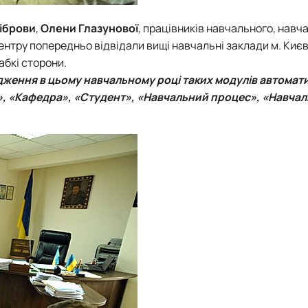
іброви
,
Олени Глазунової
, працівників навчального, навч
тру попередньо відвідали вищі навчальні заклади м. Києва
лабкі сторони.
ження в цьому навчальному році таких модулів автомат
», «Кафедра», «Студент», «Навчальний процес», «Навча