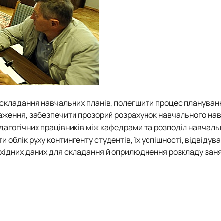
 складання навчальних планів, полегшити процес плануван
таження, забезпечити прозорий розрахунок навчального на
дагогічних працівників між кафедрами та розподіл навчаль
облік руху контингенту студентів, їх успішності, відвідува
ихідних даних для складання й оприлюднення розкладу заня