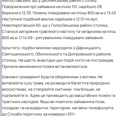
Милославській, що у Деснянському районі столиці.
Іноземні мови
Їдальні та буфети
Центр вивчення мов
Психологічна підтримка
Біоетична комісія
Рада молодих вчених
Методичні рекомендації, пам'ятки
ЦКНО «Агропромисловий комплекс, лісове і
Доступ до публічної інформації
Наглядова рада
Історія університету
Повідомлення про займання на лінію 101, надійшло 28
Працевлаштування
Студентські квитки
Інклюзивне середовище
Наукові видання
садово-паркове господарство, ветеринарна
Наукові школи
Форми документів
Державні закупівлі
Рада роботодавців
Видатні випускники та працівники
березня о 12:33. Пожежу ліквідовано на площі 800 кв.м о 13:40
Наука для бізнесу
медицина»
Стартап школа НУБіП України
Патентно-ліцензійна діяльність
Досліднику та автору
Офіційна символіка
Благодійний фонд «Голосіївська ініціатива
Звіт ректора
Наступний подібний виклик надійшов о 12:51 по вул.
Обладнання НУБіП України
Звіт про проведення НТЗ
Каталог наукових послуг
Антикорупційні заходи
2020»
Пам'яті захисників України
Новопирогівській 60, що у Голосіївському районі столиці.
Наукові журнали НУБіП України
«SEB-2024»
Гендерна радниця
Почесні доктори і професори НУБіП України
Уповноважена особа з питань запобігання 
Наукові журнали НУБіП України (English)
«SEB-2025»
Контактна інформація
виявлення корупції
Пресслужба
Сталося загоряння трав’яного настилу та чагарників на площ
Пам'ятка про проведення науково-технічни
Університетський кур'єр
Положення про антикорупційного
800 кв.м. О 14:09 – рятувальники ліквідували займання.
заходів
уповноваженого НУБіП України
Вибори ректора
Порядок планування та організації
Програма розвитку університету «Голосіївсь
Національні нормативно-правові акти
Крім того, подібні виклики надходили з Дарницького,
проведення НТЗ
ініціатива – 2025»
Нормативно-правові акти НУБіП України
Святошинського, Оболонського та Дніпровського районів
Результати науково-технічних заходів
Інформаційні ресурси НАЗК
столиці. На щастя, внаслідок цих подій ніхто не постраждав.
Монографії
Методичні роз’яснення НАЗК
Причини виникнення пожеж встановлюються.
Антикорупційні заходи
Шановні громадяни! Будьте обережними з вогнем. Не
випалюйте суху траву, не розводьте багаття в природних
екосистемах, не створюйте смітники, тим більше, не
підпалюйте їх. Адже це призводить до масштабних пожеж та
трагічних наслідків. Якщо ви помітили займання в лісах,
посадках та на відкритих територіях, негайно телефонуйте
до Служби порятунку за номером «101».