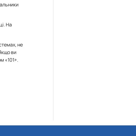
вальники
і. На
стемах, не
Якщо ви
м «101».