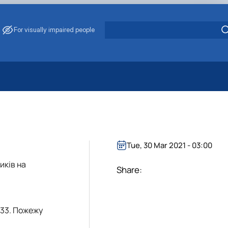
For visually impaired people
 Energy Saving
ark Management
. Muzychenko
es of Eco-Safe and Organic Products
Tue, 30 Mar 2021 - 03:00
s
иків на
echanisation
Share:
:33. Пожежу