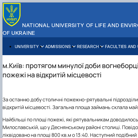
NATIONAL UNIVERSITY OF LIFE AND ENV
OF UKRAINE
UNIVERSITY
ADMISSIONS
RESEARCH
FACULTIES AND
About NUBiP
Academic Programs
Research Excellence
Educational and Research Institutes
Partnerships
Faculties and Units
Leadership & Governance
Cultural Diversity
Research Infrastructure
Faculties
International Projects
University Offices
м.Київ: протягом минулої доби вогнеборці 
Campus & Facilities
International Student Support
Projects
Educational & Research Farms
Erasmus+ Mobility
Press Service
пожежі на відкритій місцевості
Distinguished Community
About Ukraine and Kyiv
Publications & Journals
Research Institutes
International Relations Office
Commitments
Student Life
Legal Framework
Regional Colleges and Institutes
International Projects Office
Patent & Licensing
International Students Office
За останню добу столичні пожежно-рятувальні підрозділи 1
Science for Business
відкритій місцевості. Загальна площа займань склала май
Найбільші по площі пожежі, які рятувальникам доводилось л
Милославській, що у Деснянському районі столиці. Повідом
ліквідовано на площі 800 кв.м о 13:40. Наступний подібний 