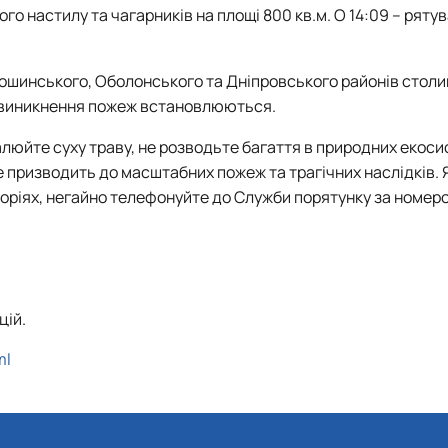
Mechanical and Technological Faculty
Nizhyn Professional College
го настилу та чагарників на площі 800 кв.м. О 14:09 – ряту
Faculty of Plant Protection, Biotechnology and Ecology
Prybrezhne Agrarian College
Rivne Professional College
Zalishchyky Professional College named after Ye. Khraplivyi
тошинського, Оболонського та Дніпровського районів столиц
и виникнення пожеж встановлюються.
люйте суху траву, не розводьте багаття в природних екоси
е призводить до масштабних пожеж та трагічних наслідків. 
торіях, негайно телефонуйте до Служби порятунку за номеро
цій.
ml