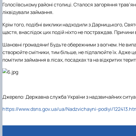
Голосіївському районі столиці. Сталося загоряння трав’яно
ліквідували займання.
Крім того, подібні виклики надходили з Дарницького, Свя
щастя, внаслідок цих подій ніхто не постраждав. Причин
Шановні громадяни! Будьте обережними з вогнем. Не випа
створюйте смітники, тим більше, не підпалюйте їх. Адже ц
помітили займання в лісах, посадках та на відкритих тери
Джерело: Державна служба України з надзвичайних ситуа
https://www.dsns.gov.ua/ua/Nadzvichayni-podiyi/122413.ht