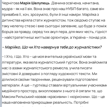
Чернігова
Марія Шелупець
. Дівчина освічена, начитана,
мудра – як на її вік. Вона знає про наш НУБІП багато, саме він
привабив її, хоч, зрозуміло, були й інші наміри. Марійка з
дитинства мріяла стати журналістом, тож свідомо ступає на
таку нелегку стезю і вже сьогодні запевняє, що буде з-поміж
борців за правду, серед тих акул пера, для яких честь, гідніс
– найстратегічніші життьові орієнтири, а Україна – понад усе.
– Марійко, Що чи Хто навернув тебе до журналістики?
– І Хто, і Що. Хто – це моя вчителька української мови та
літератури, яка вела журналістський гурток. Вона знайомила
нас із азами журналістського ремесла, учила писати
змістовні й довершені з погляду художності тексти. Ми
ділилися своїми творіннями, рецензували підготовлені
матеріали. А ще – гуртківці ставали віртуальними учасникам
медійного простору, вихоплювали з нього й оягали те, що
Максим Рильський назвав «красивим» і «корисним». Що – це
наша наповнена прикрощами реальність. Потрібні