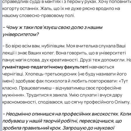
справедливі судді в мантіях і з пером у руках. Хочу поповнит
когорту останніх. Жаль, що їх не дуже рясно вродило на
нашому словесно-правовому полі.
– Чому ж таки пов’язуєш свою долю з нашим
університетом?
– Бо вірю всім вам, нубіпівцям. Моя вчителька слухала Ваші
лекції і знає Ваших колег. Вона говорить, що в університеті
панує магія слова, дух креативності. Друзі теж допомогли. Н
гуманітарно-педагогічному факультеті
навчаються
чернігівці. Хлопець-третьокурсник (не буду називати його
імені) здобуває фах психолога й любить повторювати: «Тут
класно. Працюватимеш – відчуватимеш своє професійне
мужніння». Трудитися я звикла. Умію слухати і вчуся дару
красномовності, сподіваюся, що сягну професійного Олімпу.
– Неодмінно опинишся на професійних високостях. Коли
побуваєш у нашій творчій робітні, пересвідчишся, що
зробила правильний крок. Запрошую до наукової