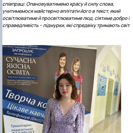
співпраці. Опановуватимемо красу й силу слова,
учитимемося майстерно вплітати його в текст, який
освітлюватиме й просвітлюватиме люд, сіятиме добро і
справедливість – підмурки, які спредвіку тримають світ.