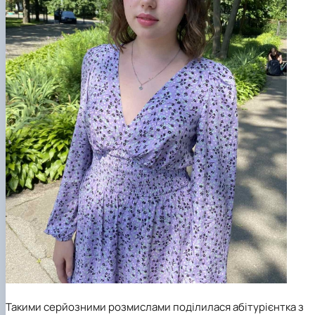
Такими серйозними розмислами поділилася абітурієнтка з