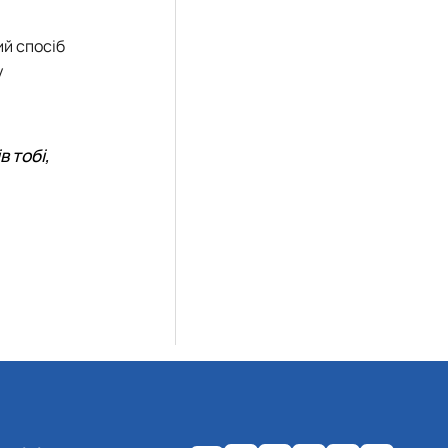
ий спосіб
у
в тобі,