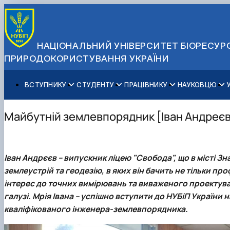
НАЦІОНАЛЬНИЙ УНІВЕРСИТЕТ БІОРЕСУРС
ПРИРОДОКОРИСТУВАННЯ УКРАЇНИ
ВСТУПНИКУ
СТУДЕНТУ
ПРАЦІВНИКУ
НАУКОВЦЮ
Вступ до НУБіП України 2026
Навчання
Освітній процес
Наукова діяльність
Управління і самоврядування
Приймальна комісія
Додаткова освіта
Міжнародна діяльність
Аспіранту / Докторанту
Загальна інформація
Майбутній землевпорядник [Іван Андреєв]
Правила прийому
Позанавчальна діяльність
Довідкова інформація
Захисти дисертацій
Офіційні документи
Для осіб з тимчасово окупованих територій
Студентське самоврядування
Профспілкова організація
Законодавче та нормативне забезпечення
Стратегія розвитку на період 2026-2030рр. «ГОЛОСІ
Зимовий вступ
Довідкова інформація
Центр колективного користування науковим обладна
Доступ до публічної інформації
Іван Андрєєв
– випускник ліцею "Свобода", що в місті З
Підготовчий курс НМТ
Пільги
Біоетична комісія
Державні закупівлі
землеустрій та геодезію, в яких він бачить не тільки пр
Для іноземців / For foreigners
Наукові видання
Офіційна символіка
інтерес до точних вимірювань та виваженого проектува
Військова освіта
Наука для бізнесу
Антикорупційні заходи
галузі.
Мрія Івана
– успішно вступити до НУБіП України 
Гендерна радниця
кваліфікованого інженера-землевпорядника.
Контактна інформація