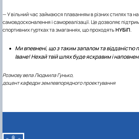
— У вільний час займаюся плаванням в різних стилях та на 
самовдосконалення і самореалізації. Це дозволяє підтрим
спортивних гуртках та змаганнях, що проходять
НУБіП
.
Ми впевнені, що з таким запалом та відданістю пр
Іване! Нехай твій шлях буде яскравим і наповн
Розмову вела Людмила Гунько,
доцент кафедри землевпорядного проектування