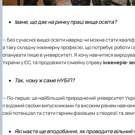
Іване, що дає на ринку праці вища освіта?
— Без сучасної вищої освіти навряд чи можна стати квалі
а таку складну інженерну професію, що потребує роботи 
опанувати лише в університеті. Я хочу навчитися вирішува
України у ЄС, та продовжити сімейну справу
інженерів-з
Так, чому ж саме НУБіП?
— По-перше, це найбільший природничий університет Укра
я
відомий своїми випускниками та високим рівнем навчання
свій потенціал та стати гарним фахівцем з геодезії та зе
Які маєте ще вподобання, як проводите вільний 