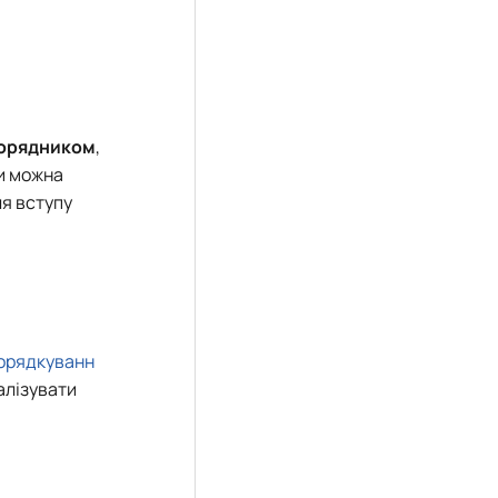
порядником
,
и можна
ля вступу
орядкуванн
алізувати