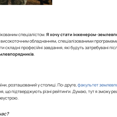
фікованим спеціалістом.
Я хочу стати інженером-землев
із високоточним обладнанням, спеціалізованими програмам
ти складні професійні завдання, які будуть затребувані піс
емлевпорядників
.
їни, розташований у столиці. По-друге,
факультет землевп
, що підтверджують різні рейтинги. Думаю, тут я зможу ре
млеустрою.
час?