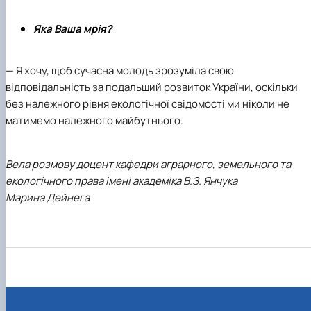
Яка Ваша мрія?
— Я хочу, щоб сучасна молодь зрозуміла свою
відповідальність за подальший розвиток України, оскільки
без належного рівня екологічної свідомості ми ніколи не
матимемо належного майбутнього.
Вела розмову доцент кафедри аграрного, земельного та
екологічного права імені академіка В.З. Янчука
Марина Дейнега