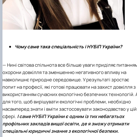
Чому саме така спеціальність і НУБіП України?
— Нині світова спільнота все більше уваги приділяє питання
охорони довкілля та зменшенню негативного впливу на
навколишнє природне середовище. У результаті зростає
попит на професії, які готові працювати на захист довкілля з
використанням сучасних екологічно безпечних технологій. 
для того, щоб вирішувати екологічні проблеми, необхідно
насамперед знати і вміти застосовувати законодавство у цій
сфері.
І саме НУБіП України є одним із тих небагатьох
профільних закладів вищої освіти, де я зможу отримати
спеціальні юридичні знання з екологічної безпеки.