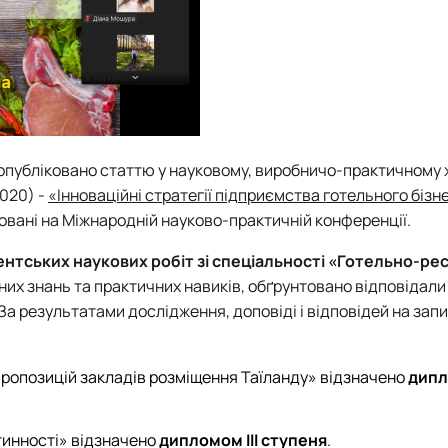
опубліковано статтю у науковому, виробничо-практичному 
020) -
«Інноваційні стратегії підприємства готельного бізне
овані на Міжнародній науково-практичній конференції.
дентських наукових робіт зі спеціальності «Готельно-р
них знань та практичних навиків, обґрунтовано відповідали
 За результатами дослідження, доповіді і відповідей на зап
ропозицій закладів розміщення Таїланду» відзначено
дипл
стинності» відзначено
дипломом III ступеня
.