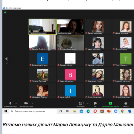
Вітаємо наших дівчат Марію Левицьку та Дарію Машове