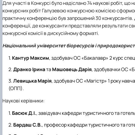
Для участі в Конкурсі було надіслано 74 наукові робіт, що
конкурсних робіт Галузевою конкурсною комісією сформова
практичну конференцію був запрошений 30 конкурсантів. Д
конференції, де конкурсанти представляли результати сво
конкурсної комісії в дискусійному форматі.
Національний університет біоресурсів і природокорис
Кантур Максим
, здобувач ОС «Бакалавр» 2 курс спец
Дранко Ірина
та
Машовець Дарія
, здобувачки ОС «Б
Левицька Марія
, здобувач ОС «Магістр» 1 року нав
(ОПП).
Наукові керівники:
Басюк Д.І.
, завідувач кафедри туристичного та готель
Бардаш С.В.
, професор кафедри туристичного та готе