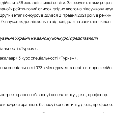
 надійшли з 36 закладів вищої освіти. За результатами реце
но їх рейтинговий список, згідно якого на підсумкову нау
ругий етап конкурсу відбувся 21 травня 2021 року в режим
їх наукових досліджень та відповідали на запитання членів
тування України
на даному конкурсі представляли:
іальності «Туризм».
акалавр» 3 курс спеціальності «Туризм».
чання спеціальності 073 «Менеджмент» освітньо-професійн
но-ресторанного бізнесу і консалтингу, д.е.н., професор.
льно-ресторанного бізнесу і консалтингу, д.е.н., професор.