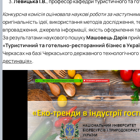
Левицька І.В.
, професор кафедри туристичного та гот
Конкурсна комісія оцінювала наукові роботи за наступним
оригінальність ідеї, використання методів дослідження, т
впровадження, джерела інформації, якість оформлення та н
За результатами наукового пошуку
Машовець Дарія
прий
«Туристичний та готельно-ресторанний бізнес в Укра
Черкасах на базі Черкаського державного технологічного
дестинація»
.