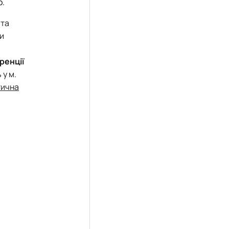
р.
 та
ми
ренції
 у м.
тична