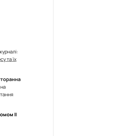
журналі:
су та їх
есторанна
 на
итання
омом II