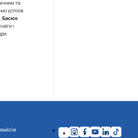
тичним та
мо успіхів
.
Басюк
снаги і
дри
омісія