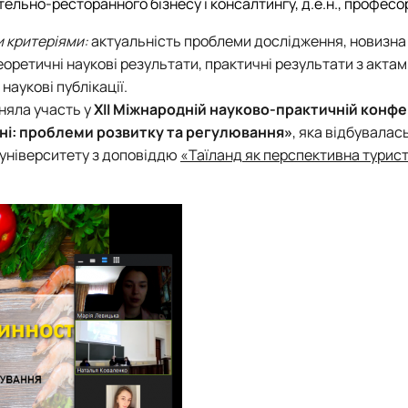
ельно-ресторанного бізнесу і консалтингу, д.е.н., професо
и критеріями:
актуальність проблеми дослідження, новизна
еоретичні наукові результати, практичні результати з акта
аукові публікації.
няла участь у
ХІІ Міжнародній науково-практичній конфе
їні: проблеми розвитку та регулювання»
, яка відбувалась
 університету з доповіддю
«Таїланд як перспективна турис