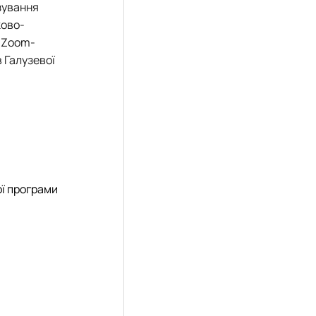
нзування
ково-
і Zoom-
 Галузевої
ої програми