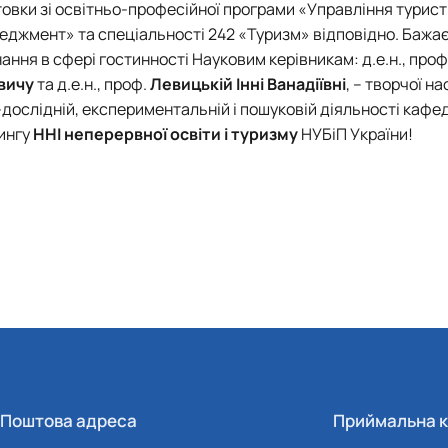
товки зі освітньо-професійної програми «Управління турис
джмент» та спеціальності 242 «Туризм» відповідно. Бажає
ання в сфері гостинності Науковим керівникам: д.е.н., проф
вичу
та д.е.н., проф.
Левицькій Інні Ванадіївні
, – творчої на
-дослідній, експериментальній і пошуковій діяльності кафе
ингу
ННІ неперервної освіти і туризму
НУБіП України!
Поштова адреса
Приймальна к