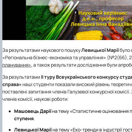
За результатами наукового пошуку
Левицької Марії
було 
«Регіональна бізнес-економіка та управління» (№2(66), 2
планування»
, а також результати дослідження були апроб
За результатами
ІІ туру Всеукраїнського конкурсу сту
справа»
наші студенти показали високий рівень теоретич
поставлені запитання членів Галузевої конкурсної комісії.
членів комісії, наукові роботи:
Машовець Дарії
на тему «Статистичне оцінювання п
ступеня
.
Левицької Марії
на тему «Еко-тренди в індустрії го