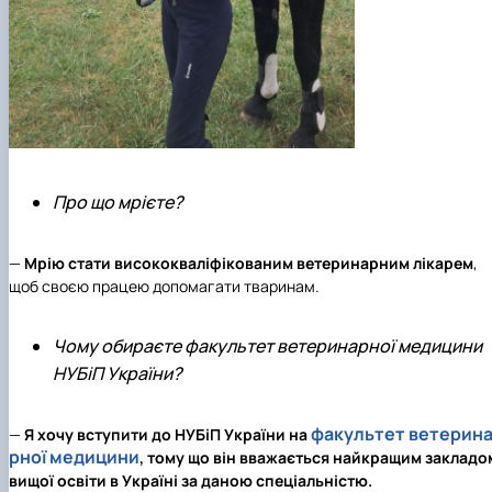
Про що мрієте?
—
Мрію стати висококваліфікованим ветеринарним лікарем
,
щоб своєю працею допомагати тваринам.
Чому обираєте факультет ветеринарної медицини
НУБіП України?
факультет ветерин
—
Я хочу вступити до НУБіП України на
рної медицини
, тому що він вважається найкращим закладо
вищої освіти в Україні за даною спеціальністю.