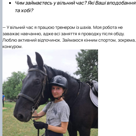
Чим займаєтесь у вільний час? Які Ваші вподобання
та хобі?
— У вільний час я працюю тренером із шахів. Моя робота не
заважає навчанню, адже всі заняття я проводжу після обіду.
Люблю активний відпочинок. Займаюся кінним спортом, зокрема,
конкуром.