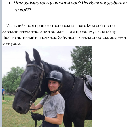
Чим займаєтесь у вільний час? Які Ваші вподобання
та хобі?
— У вільний час я працюю тренером із шахів. Моя робота не
заважає навчанню, адже всі заняття я проводжу після обіду.
Люблю активний відпочинок. Займаюся кінним спортом, зокрема,
конкуром.