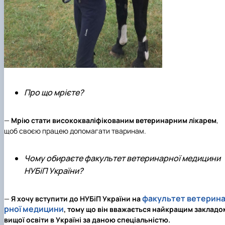
Про що мрієте?
—
Мрію стати висококваліфікованим ветеринарним лікарем
,
щоб своєю працею допомагати тваринам.
Чому обираєте факультет ветеринарної медицини
НУБіП України?
факультет ветерин
—
Я хочу вступити до НУБіП України на
рної медицини
, тому що він вважається найкращим закладо
вищої освіти в Україні за даною спеціальністю.