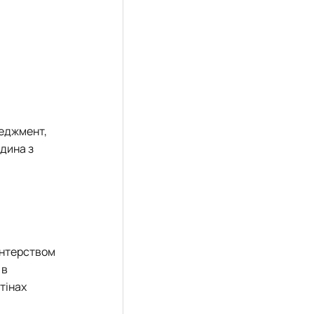
неджмент,
дина з
онтерством
 в
тінах