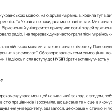
ю українською мовою, маю друзів-українців, ходила тут в д
ірменію. Та Україна не покидала мене навіть там. Ми вивча
-Вірменський університет
приходило сотні людей одягнени
ювало радіо, і на перервах дуже часто грали пісні українськ
та англійською мовами, а також вивчаю німецьку. Повернув
 тренінгів з психології. Обговорювались теми самооцінки, ко
ми. Надіюсь після вступу до
НУБіП
брати активну участь у
и?
порекомендувала мені цей навчальний заклад, а згодом, по
стю працівників і зрозуміла, що це саме те місце, в якому 
шування університету: здавалося, це окреме містечко, ніяк