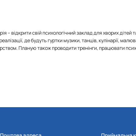
ія – відкрити свій психологічний заклад для хворих дітей т
еалізації, де будуть гуртки музики, танців, кулінарії, малю
ерством. Планую також проводити тренінги, працювати псих
Поштова адреса
Приймальна к