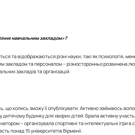
вління навчальним закладом»?
ься та відображаються різні науки, такі як психологія, ме
ним закладом та персоналом – різносторонньо розвинена лю
льних закладів та організацій.
сь, що колись зможу її опублікувати. Активно займаюсь вол
у дитячому будинку для хворих дітей. Брала активну участь
атором – організувала спортивні та інтелектуальні ігри в с
сть понад 15 університетів Вірменії.