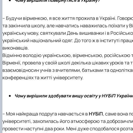
Чому вирішили повернутися в Україну?
– Будучи вірменкою, я все життя прожила в Україні. Говор
та закінчила школу, але навчатись наважилась поїхати у В
українську мову, святкували День вишиванки і в
Російсько
український національний одяг. До того ж в інституті прац
виконавців.
Відмінно володію українською, вірменською, російською 
Вірменії, провела у своїй школі декілька цікавих уроків та
взаємовідносин учнів з вчителями, батьками та однолітка
конференціях та житті університету.
Чому вирішили здобувати вищу освіту у НУБіП Україн
– Моя найкраща подруга навчається в
НУБіП
, саме вона 
університеті, захопилась його атмосферою та доброзичливі
провести наступні два роки. Мені дуже сподобалося розта