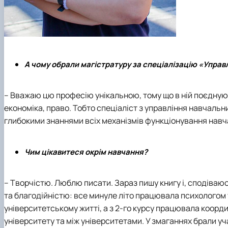
А чому обрали магістратуру за спеціалізацію «Упра
– Вважаю цю професію унікальною, тому що в ній поєднуют
економіка, право. Тобто спеціаліст з управління навчаль
глибокими знаннями всіх механізмів функціонування навча
Чим цікавитеся окрім навчання?
– Творчістю. Люблю писати. Зараз пишу книгу і, сподіваю
та благодійністю: все минуле літо працювала психологом 
університетському житті, а з 2-го курсу працювала координ
університету та між університетами. У змаганнях брали уча