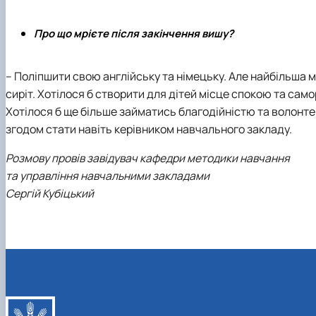
Про що мрієте після закінчення вишу?
– Поліпшити свою англійську та німецьку. Але найбільша мр
сиріт. Хотілося б створити для дітей місце спокою та самор
Хотілося б ще більше займатись благодійністю та волонт
згодом стати навіть керівником навчального закладу.
Розмову провів завідувач кафедри методики навчання
та управління навчальними закладами
Сергій Кубіцький