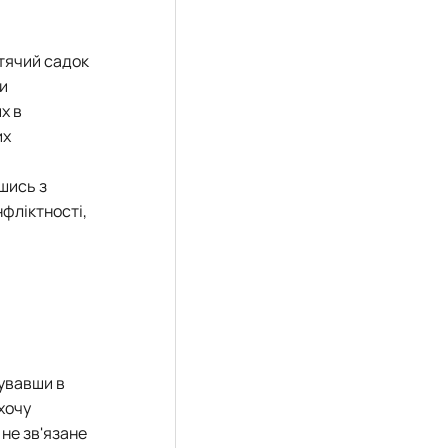
итячий садок
ли
х в
их
шись з
нфліктності,
бувавши в
хочу
 не зв'язане