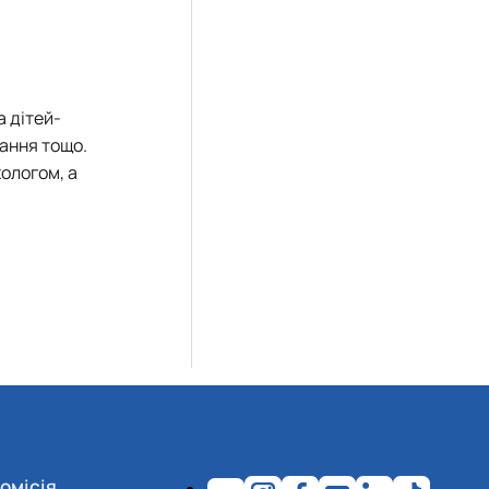
а дітей-
вання тощо.
ологом, а
омісія