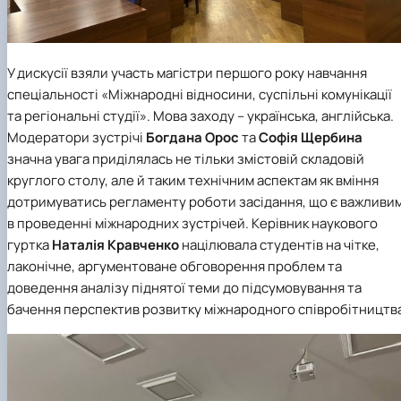
У дискусії взяли участь магістри першого року навчання
спеціальності «Міжнародні відносини, суспільні комунікації
та регіональні студії»
. Мова заходу – українська, англійська.
Модератори зустрічі
Богдана Орос
та
Софія Щербина
значна увага приділялась не тільки змістовій складовій
круглого столу, але й таким технічним аспектам як вміння
дотримуватись регламенту роботи засідання, що є важливи
в проведенні міжнародних зустрічей. Керівник наукового
гуртка
Наталія Кравченко
націлювала студентів на чітке,
лаконічне, аргументоване обговорення проблем та
доведення аналізу піднятої теми до підсумовування та
бачення перспектив розвитку міжнародного співробітництв