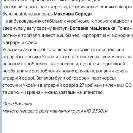
взаємовигідного партнерства, історичним корінням співпрац
була націлена доповідь
Максима Середи
.
На вибудовування стабільних українсько-кіпрських відносин
звернула у вагу своєму виступі
Богдана Мацієвська
. Точкам
дотику є торгівля, інвестиції, бізнес, корпоративні відносин
в аграрній сфері.
Учасники активно обговорювали історію та перспективи
аграрної політики України та у своїх виступах зупинялись на
основних проблемах, наголосивши, що на сьогодні вкрай
необхідним є розроблення нових шляхів подолання криз в
аграрній сфері. Загалом були обговорені партнерські
стосунки України в аграрній сфері з 27 країнами-членами ЄС
та деякими країнами-кандидатами на членство.
Орос Богдана,
магістр першого року навчання групи МВ-23001м