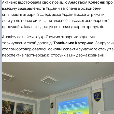
Активно відстоювала свою позицію
Анастасія Колеснік
про
взаємну зацікавленість України та Іспанії в розширенні
співпраці в аграрній сфері, адже Україна може отримати
доступ до нових ринків для власної сільськогосподарської
продукції, а Іспанія – доступ до нових джерел продукції.
Аналізу латвійсько-українських аграрних відносин
торкнулась у своїй доповіді
Травінська Катерина
. За кругли
столом обговорювались основні аспекти сучасного стану та
перспектив партнерських стосунків між двома країнами.