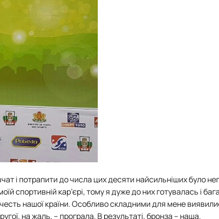
дівчат і потрапити до числа цих десяти найсильніших було не
 моїй спортивній кар’єрі, тому я дуже до них готувалась і баг
честь нашої країни. Особливо складними для мене виявили
ругої, на жаль, – програла. В результаті, бронза – наша.