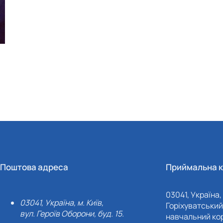
Поштова адреса
Приймальна к
03041, Україна, 
03041, Україна, м. Київ,
Горіхуватський 
вул. Героїв Оборони, буд. 15.
навчальний кор