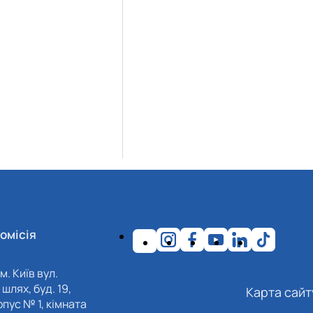
омісія
м. Київ вул.
шлях, буд. 19,
Карта сайт
пус № 1, кімната