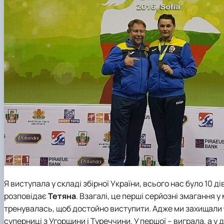
Я виступала у складі збірної України, всього нас було 10 
розповідає
Тетяна
. Взагалі, це перші серйозні змагання у
тренувалась, щоб достойно виступити. Адже ми захищали 
суперниці з Угорщини і Туреччини. У першої – виграла, а у д